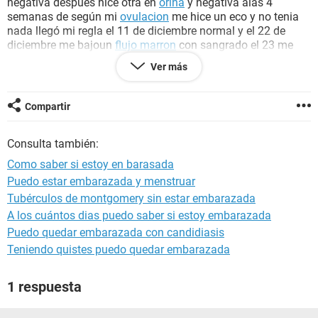
negativa después hice otra en
orina
y negativa alas 4
semanas de según mi
ovulacion
me hice un eco y no tenia
nada llegó mi regla el 11 de diciembre normal y el 22 de
diciembre me bajoun
flujo marron
con sangrado el 23 me
hice
prueba de embarazo en sangre
y volvió a salir negativa
Ver más
se supone que ya tendría 8 semanas y salen negativas
habrá
embarazo
?
Compartir
Consulta también:
Como saber si estoy en barasada
Puedo estar embarazada y menstruar
Tubérculos de montgomery sin estar embarazada
A los cuántos dias puedo saber si estoy embarazada
Puedo quedar embarazada con candidiasis
Teniendo quistes puedo quedar embarazada
1 respuesta