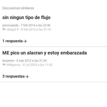
Discusiones similares
sin ningun tipo de flujo
preocupada
-
7 feb 2014 a las 22:46
Abigail P.
-
8 feb 2014 a las 01:18
1 respuesta
ME pico un alacran y estoy embarazada
lesperan
-
6 sep 2012 a las 21:34
Miligarcia
-
31 jul 2023 a las 11:02
3 respuestas