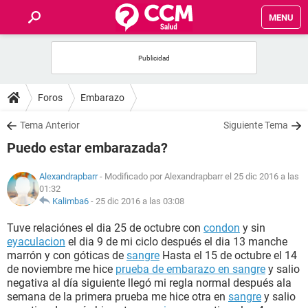
MENU
INICIO
FOROS
Foros
Embarazo
SALUD
Tema Anterior
Siguiente Tema
Puedo estar embarazada?
FAMILIA
Alexandrapbarr
- Modificado por Alexandrapbarr el 25 dic 2016 a las
01:32
NUTRICIÓN
Kalimba6
-
25 dic 2016 a las 03:08
Tuve relaciónes el dia 25 de octubre con
condon
y sin
BIENESTAR
eyaculacion
el dia 9 de mi ciclo después el dia 13 manche
marrón y con góticas de
sangre
Hasta el 15 de octubre el 14
SEXUALIDAD
de noviembre me hice
prueba de embarazo en sangre
y salio
negativa al día siguiente llegó mi regla normal después ala
semana de la primera prueba me hice otra en
sangre
y salio
GLOSARIO