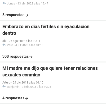
Jonas
-
13 abr 2022 a las 19:47
8 respuestas
Embarazo en días fértiles sin eyaculación
dentro
abi
-
25 ago 2012 a las 10:11
Vero
-
4 jul 2023 a las 04:13
308 respuestas
Mi madre me dijo que quiere tener relaciones
sexuales conmigo
Arturo
-
29 dic 2018 a las 01:10
Benjamin
-
3 feb 2023 a las 19:21
4 respuestas