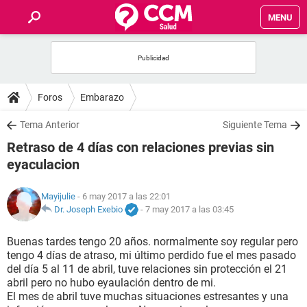
MENU
INICIO
FOROS
Foros
Embarazo
SALUD
Tema Anterior
Siguiente Tema
Retraso de 4 días con relaciones previas sin
FAMILIA
eyaculacion
NUTRICIÓN
Mayijulie
- 6 may 2017 a las 22:01
Dr. Joseph Exebio
-
7 may 2017 a las 03:45
BIENESTAR
Buenas tardes tengo 20 años. normalmente soy regular pero
tengo 4 días de atraso, mi último perdido fue el mes pasado
SEXUALIDAD
del día 5 al 11 de abril, tuve relaciones sin protección el 21
abril pero no hubo eyaulación dentro de mi.
El mes de abril tuve muchas situaciones estresantes y una
GLOSARIO