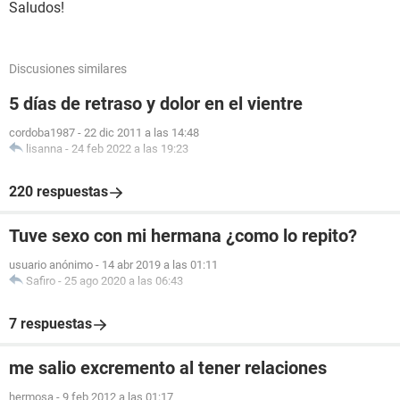
Saludos!
Discusiones similares
5 días de retraso y dolor en el vientre
cordoba1987
-
22 dic 2011 a las 14:48
lisanna
-
24 feb 2022 a las 19:23
220 respuestas
Tuve sexo con mi hermana ¿como lo repito?
usuario anónimo
-
14 abr 2019 a las 01:11
Safiro
-
25 ago 2020 a las 06:43
7 respuestas
me salio excremento al tener relaciones
hermosa
-
9 feb 2012 a las 01:17