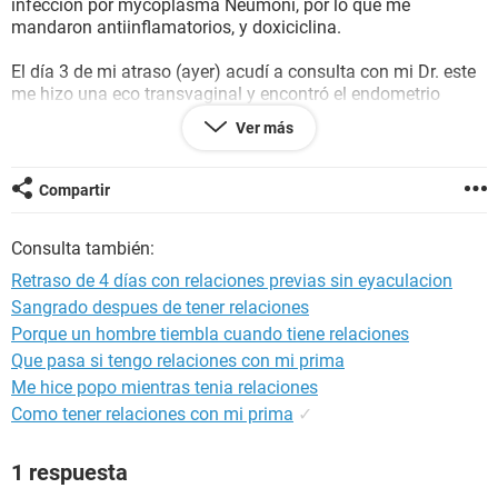
infección por mycoplasma Neumoni, por lo que me
mandaron antiinflamatorios, y doxiciclina.
El día 3 de mi atraso (ayer) acudí a consulta con mi Dr. este
me hizo una eco transvaginal y encontró el endometrio
engrosado. Por lo que quiso hacerme una prueba de
Ver más
embarazo en orina. La cual resultó negativa.
Y el Dr me afirmó que no estoy embarazada y que el
engrosamiento era porque soy abundante en mis ciclos. Y
Compartir
me mandó terapia con anticonceptivos Qlaira apenas me
llegue y una crema vaginal (Gynoflor) porque tengo flujo
Consulta también:
blanco acuoso inoloro
Retraso de 4 días con relaciones previas sin eyaculacion
Mi pregunta es, aún existe una probabilidad de que esté
Sangrado despues de tener relaciones
embarazada o si mi atraso se le atribuye a las múltiples
Porque un hombre tiembla cuando tiene relaciones
situaciones de estres?
Que pasa si tengo relaciones con mi prima
Agradezco la pronta respuesta. Mil gracias :)
Me hice popo mientras tenia relaciones
Como tener relaciones con mi prima
✓
1 respuesta