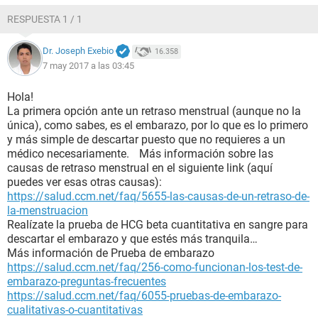
RESPUESTA 1 / 1
Dr. Joseph Exebio
16.358
7 may 2017 a las 03:45
Hola!
La primera opción ante un retraso menstrual (aunque no la
única), como sabes, es el embarazo, por lo que es lo primero
y más simple de descartar puesto que no requieres a un
médico necesariamente. Más información sobre las
causas de retraso menstrual en el siguiente link (aquí
puedes ver esas otras causas):
https://salud.ccm.net/faq/5655-las-causas-de-un-retraso-de-
la-menstruacion
Realízate la prueba de HCG beta cuantitativa en sangre para
descartar el embarazo y que estés más tranquila…
Más información de Prueba de embarazo
https://salud.ccm.net/faq/256-como-funcionan-los-test-de-
embarazo-preguntas-frecuentes
https://salud.ccm.net/faq/6055-pruebas-de-embarazo-
cualitativas-o-cuantitativas