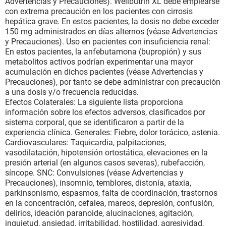
Advertencias y Precauciones). Wellbutrin XL debe emplearse
con extrema precaución en los pacientes con cirrosis
hepática grave. En estos pacientes, la dosis no debe exceder
150 mg administrados en días alternos (véase Advertencias
y Precauciones). Uso en pacientes con insuficiencia renal:
En estos pacientes, la anfebutamona (bupropión) y sus
metabolitos activos podrían experimentar una mayor
acumulación en dichos pacientes (véase Advertencias y
Precauciones), por tanto se debe administrar con precaución
a una dosis y/o frecuencia reducidas.
Efectos Colaterales: La siguiente lista proporciona
información sobre los efectos adversos, clasificados por
sistema corporal, que se identificaron a partir de la
experiencia clínica. Generales: Fiebre, dolor torácico, astenia.
Cardiovasculares: Taquicardia, palpitaciones,
vasodilatación, hipotensión ortostática, elevaciones en la
presión arterial (en algunos casos severas), rubefacción,
síncope. SNC: Convulsiones (véase Advertencias y
Precauciones), insomnio, temblores, distonía, ataxia,
parkinsonismo, espasmos, falta de coordinación, trastornos
en la concentración, cefalea, mareos, depresión, confusión,
delirios, ideación paranoide, alucinaciones, agitación,
inquietud, ansiedad, irritabilidad, hostilidad, agresividad,