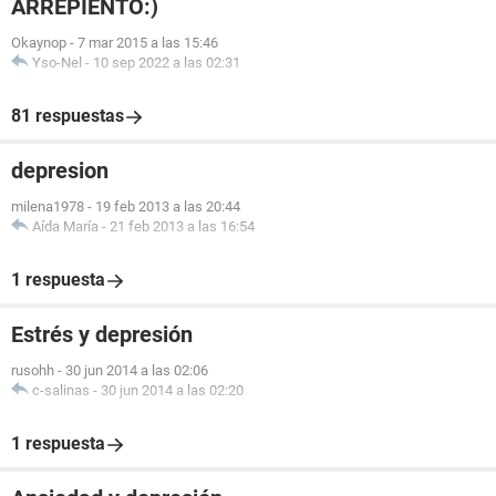
ARREPIENTO:)
Okaynop
-
7 mar 2015 a las 15:46
Yso-Nel
-
10 sep 2022 a las 02:31
81 respuestas
depresion
milena1978
-
19 feb 2013 a las 20:44
Aída María
-
21 feb 2013 a las 16:54
1 respuesta
Estrés y depresión
rusohh
-
30 jun 2014 a las 02:06
c-salinas
-
30 jun 2014 a las 02:20
1 respuesta