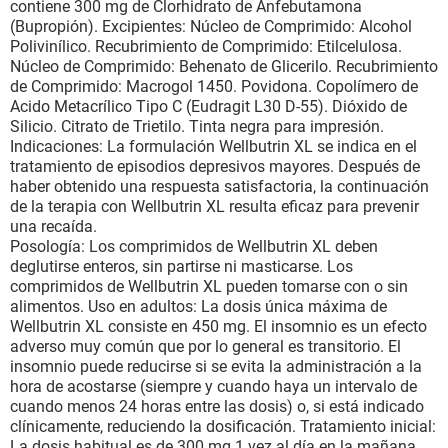
contiene 300 mg de Clorhidrato de Anfebutamona
(Bupropión). Excipientes: Núcleo de Comprimido: Alcohol
Polivinílico. Recubrimiento de Comprimido: Etilcelulosa.
Núcleo de Comprimido: Behenato de Glicerilo. Recubrimiento
de Comprimido: Macrogol 1450. Povidona. Copolímero de
Acido Metacrílico Tipo C (Eudragit L30 D-55). Dióxido de
Silicio. Citrato de Trietilo. Tinta negra para impresión.
Indicaciones: La formulación Wellbutrin XL se indica en el
tratamiento de episodios depresivos mayores. Después de
haber obtenido una respuesta satisfactoria, la continuación
de la terapia con Wellbutrin XL resulta eficaz para prevenir
una recaída.
Posología: Los comprimidos de Wellbutrin XL deben
deglutirse enteros, sin partirse ni masticarse. Los
comprimidos de Wellbutrin XL pueden tomarse con o sin
alimentos. Uso en adultos: La dosis única máxima de
Wellbutrin XL consiste en 450 mg. El insomnio es un efecto
adverso muy común que por lo general es transitorio. El
insomnio puede reducirse si se evita la administración a la
hora de acostarse (siempre y cuando haya un intervalo de
cuando menos 24 horas entre las dosis) o, si está indicado
clínicamente, reduciendo la dosificación. Tratamiento inicial:
La dosis habitual es de 300 mg 1 vez al día en la mañana.