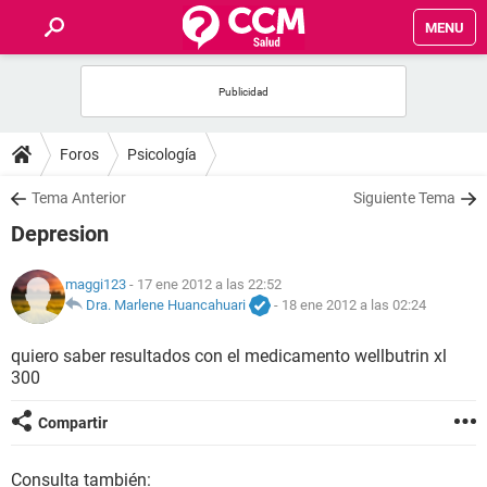
MENU
INICIO
FOROS
Foros
Psicología
SALUD
Tema Anterior
Siguiente Tema
Depresion
FAMILIA
maggi123
- 17 ene 2012 a las 22:52
NUTRICIÓN
Dra. Marlene Huancahuari
-
18 ene 2012 a las 02:24
quiero saber resultados con el medicamento wellbutrin xl
BIENESTAR
300
SEXUALIDAD
Compartir
GLOSARIO
Consulta también: