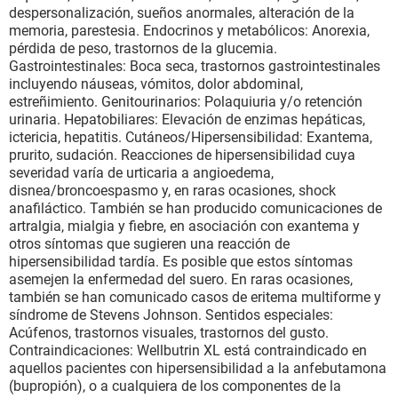
despersonalización, sueños anormales, alteración de la
memoria, parestesia. Endocrinos y metabólicos: Anorexia,
pérdida de peso, trastornos de la glucemia.
Gastrointestinales: Boca seca, trastornos gastrointestinales
incluyendo náuseas, vómitos, dolor abdominal,
estreñimiento. Genitourinarios: Polaquiuria y/o retención
urinaria. Hepatobiliares: Elevación de enzimas hepáticas,
ictericia, hepatitis. Cutáneos/Hipersensibilidad: Exantema,
prurito, sudación. Reacciones de hipersensibilidad cuya
severidad varía de urticaria a angioedema,
disnea/broncoespasmo y, en raras ocasiones, shock
anafiláctico. También se han producido comunicaciones de
artralgia, mialgia y fiebre, en asociación con exantema y
otros síntomas que sugieren una reacción de
hipersensibilidad tardía. Es posible que estos síntomas
asemejen la enfermedad del suero. En raras ocasiones,
también se han comunicado casos de eritema multiforme y
síndrome de Stevens Johnson. Sentidos especiales:
Acúfenos, trastornos visuales, trastornos del gusto.
Contraindicaciones: Wellbutrin XL está contraindicado en
aquellos pacientes con hipersensibilidad a la anfebutamona
(bupropión), o a cualquiera de los componentes de la