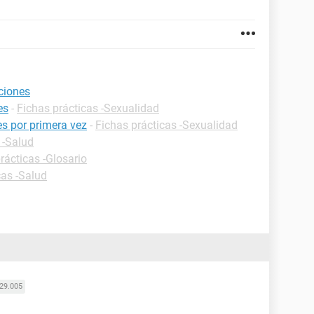
ciones
es
-
Fichas prácticas -Sexualidad
s por primera vez
-
Fichas prácticas -Sexualidad
 -Salud
rácticas -Glosario
cas -Salud
29.005