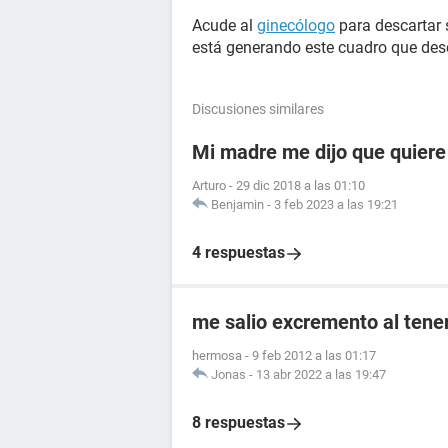
Acude al
ginecólogo
para descartar 
está generando este cuadro que des
Discusiones similares
Mi madre me dijo que quiere
Arturo
-
29 dic 2018 a las 01:10
Benjamin
-
3 feb 2023 a las 19:21
4 respuestas
me salio excremento al tener
hermosa
-
9 feb 2012 a las 01:17
Jonas
-
13 abr 2022 a las 19:47
8 respuestas