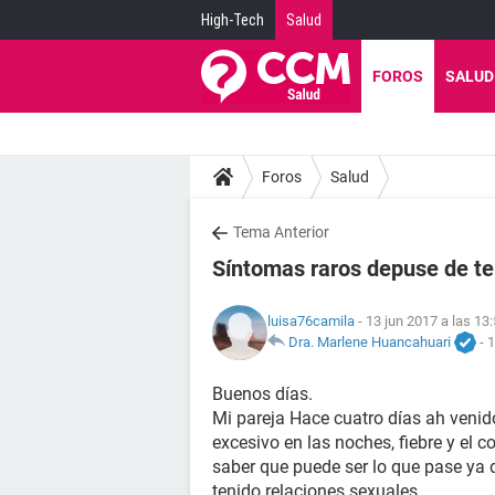
High-Tech
Salud
FOROS
SALUD
Foros
Salud
Tema Anterior
Síntomas raros depuse de te
luisa76camila
- 13 jun 2017 a las 13
Dra. Marlene Huancahuari
-
1
Buenos días.
Mi pareja Hace cuatro días ah veni
excesivo en las noches, fiebre y el c
saber que puede ser lo que pase ya 
tenido relaciones sexuales.