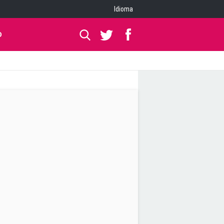
Idioma
O