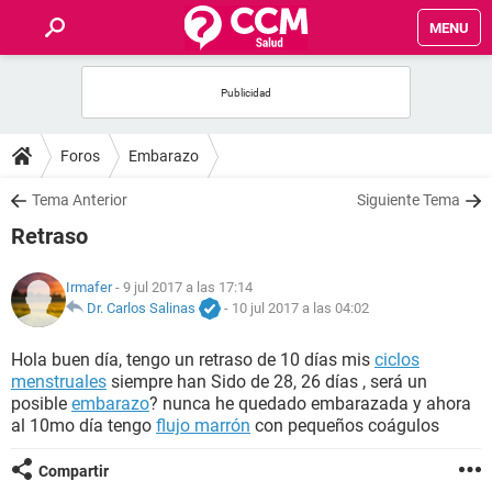
MENU
INICIO
FOROS
Foros
Embarazo
SALUD
Tema Anterior
Siguiente Tema
Retraso
FAMILIA
Irmafer
- 9 jul 2017 a las 17:14
NUTRICIÓN
Dr. Carlos Salinas
-
10 jul 2017 a las 04:02
Hola buen día, tengo un retraso de 10 días mis
ciclos
BIENESTAR
menstruales
siempre han Sido de 28, 26 días , será un
posible
embarazo
? nunca he quedado embarazada y ahora
SEXUALIDAD
al 10mo día tengo
flujo marrón
con pequeños coágulos
Compartir
GLOSARIO