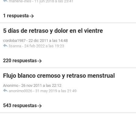
marlene-ines
-
11 jun 2018 a las 23:41
1 respuesta
5 días de retraso y dolor en el vientre
cordoba1987
-
22 dic 2011 a las 14:48
lisanna
-
24 feb 2022 a las 19:23
220 respuestas
Flujo blanco cremoso y retraso menstrual
Anonimo
-
26 nov 2011 a las 22:12
anonimo0026
-
31 may 2019 a las 21:49
543 respuestas