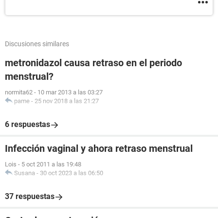
Discusiones similares
metronidazol causa retraso en el periodo
menstrual?
normita62
-
10 mar 2013 a las 03:27
pame
-
25 nov 2018 a las 21:27
6 respuestas
Infección vaginal y ahora retraso menstrual
Lois
-
5 oct 2011 a las 19:48
Susana
-
30 oct 2023 a las 06:50
37 respuestas