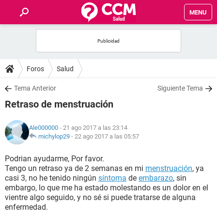
MENU
INICIO
FOROS
Foros
Salud
SALUD
Tema Anterior
Siguiente Tema
Retraso de menstruación
FAMILIA
Ale000000
- 21 ago 2017 a las 23:14
NUTRICIÓN
michylop29
-
22 ago 2017 a las 05:57
Podrian ayudarme, Por favor.
BIENESTAR
Tengo un retraso ya de 2 semanas en mi
menstruación
, ya
casi 3, no he tenido ningún
síntoma
de
embarazo
, sin
SEXUALIDAD
embargo, lo que me ha estado molestando es un dolor en el
vientre algo seguido, y no sé si puede tratarse de alguna
enfermedad.
GLOSARIO