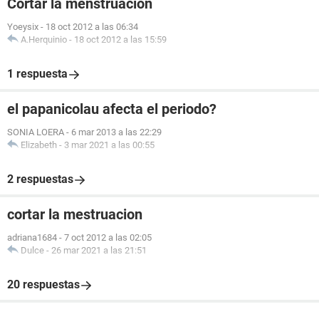
Cortar la menstruación
Yoeysix
-
18 oct 2012 a las 06:34
A.Herquinio
-
18 oct 2012 a las 15:59
1 respuesta
el papanicolau afecta el periodo?
SONIA LOERA
-
6 mar 2013 a las 22:29
Elizabeth
-
3 mar 2021 a las 00:55
2 respuestas
cortar la mestruacion
adriana1684
-
7 oct 2012 a las 02:05
Dulce
-
26 mar 2021 a las 21:51
20 respuestas