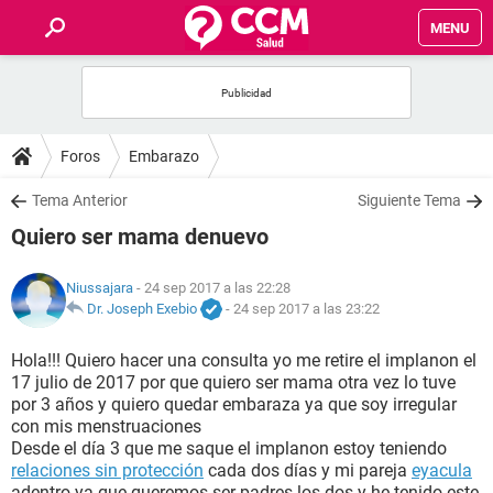
MENU
INICIO
FOROS
Foros
Embarazo
SALUD
Tema Anterior
Siguiente Tema
Quiero ser mama denuevo
FAMILIA
Niussajara
- 24 sep 2017 a las 22:28
NUTRICIÓN
Dr. Joseph Exebio
-
24 sep 2017 a las 23:22
Hola!!! Quiero hacer una consulta yo me retire el implanon el
BIENESTAR
17 julio de 2017 por que quiero ser mama otra vez lo tuve
por 3 años y quiero quedar embaraza ya que soy irregular
SEXUALIDAD
con mis menstruaciones
Desde el día 3 que me saque el implanon estoy teniendo
relaciones sin protección
cada dos días y mi pareja
eyacula
GLOSARIO
adentro ya que queremos ser padres los dos y he tenido este