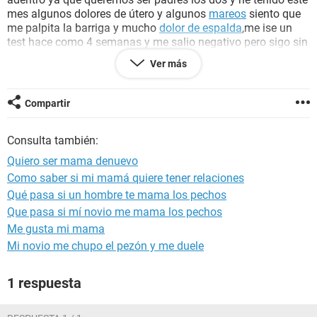
mes algunos dolores de útero y algunos
mareos
siento que
me palpita la barriga y mucho
dolor de espalda
,me ise un
test hace como 4 semanas y me salio negativo pero sigo sin
que me baje la
menstruación
de cuando me saque el
Ver más
implanon !!!
Ayuda quiero ser MAMITA OTRAVEZ
Compartir
Consulta también:
Quiero ser mama denuevo
Como saber si mi mamá quiere tener relaciones
Qué pasa si un hombre te mama los pechos
Que pasa si mí novio me mama los pechos
Me gusta mi mama
Mi novio me chupo el pezón y me duele
1 respuesta