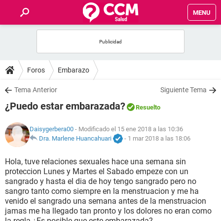
MENU
INICIO
FOROS
Foros
Embarazo
SALUD
Tema Anterior
Siguiente Tema
¿Puedo estar embarazada?
Resuelto
FAMILIA
Daisygerbera00
- Modificado el 15 ene 2018 a las 10:36
NUTRICIÓN
Dra. Marlene Huancahuari
-
1 mar 2018 a las 18:06
Hola, tuve relaciones sexuales hace una semana sin
BIENESTAR
proteccion Lunes y Martes el Sabado empeze con un
sangrado y hasta el dia de hoy tengo sangrado pero no
SEXUALIDAD
sangro tanto como siempre en la menstruacion y me ha
venido el sangrado una semana antes de la menstruacion
jamas me ha llegado tan pronto y los dolores no eran como
GLOSARIO
la regla ¿Es posible que este embarazada?