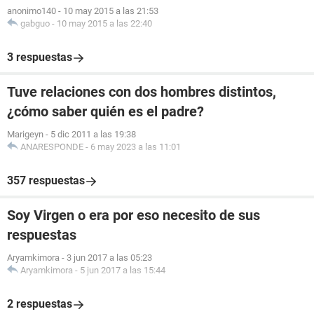
anonimo140
-
10 may 2015 a las 21:53
gabguo
-
10 may 2015 a las 22:40
3 respuestas
Tuve relaciones con dos hombres distintos,
¿cómo saber quién es el padre?
Marigeyn
-
5 dic 2011 a las 19:38
ANARESPONDE
-
6 may 2023 a las 11:01
357 respuestas
Soy Virgen o era por eso necesito de sus
respuestas
Aryamkimora
-
3 jun 2017 a las 05:23
Aryamkimora
-
5 jun 2017 a las 15:44
2 respuestas