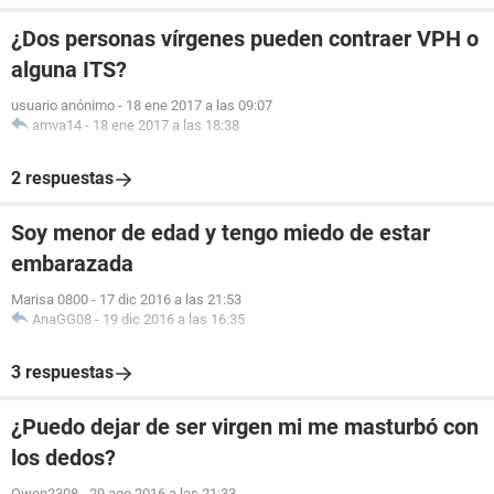
¿Dos personas vírgenes pueden contraer VPH o
alguna ITS?
usuario anónimo
-
18 ene 2017 a las 09:07
amva14
-
18 ene 2017 a las 18:38
2 respuestas
Soy menor de edad y tengo miedo de estar
embarazada
Marisa 0800
-
17 dic 2016 a las 21:53
AnaGG08
-
19 dic 2016 a las 16:35
3 respuestas
¿Puedo dejar de ser virgen mi me masturbó con
los dedos?
Owen2308
-
29 ago 2016 a las 21:33