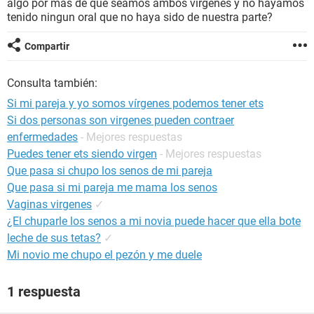
algo por mas de que seamos ambos virgenes y no hayamos
tenido ningun oral que no haya sido de nuestra parte?
Compartir
Consulta también:
Si mi pareja y yo somos vírgenes podemos tener ets
Si dos personas son virgenes pueden contraer
enfermedades
- Mejores respuestas
Puedes tener ets siendo virgen
- Mejores respuestas
Que pasa si chupo los senos de mi pareja
Que pasa si mi pareja me mama los senos
Vaginas virgenes
✓
¿El chuparle los senos a mi novia puede hacer que ella bote
leche de sus tetas?
✓
Mi novio me chupo el pezón y me duele
1 respuesta