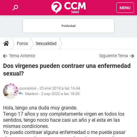
MENU
INICIO
FOROS
Foros
Sexualidad
SALUD
Tema Anterior
Siguiente Tema
Dos virgenes pueden contraer una enfermedad
FAMILIA
sexual?
NUTRICIÓN
Juuvarese
- 25 ene 2018 a las 16:44
Marleni -
2 sep 2022 a las 18:29
BIENESTAR
Hola, tengo una duda muy grande.
Tengo 17 años y soy completamente virgen en todos los
SEXUALIDAD
sentidos, tengo nocio hace casi un año y el esta en las
mismas condiciones.
Yo puedo contraer alguna enfermedad o me puede pasar
GLOSARIO