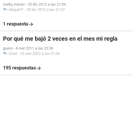
melky moran
-
25 dic 2012 a las 21:04
Abigail P.
-
25 dic 2012 a las 21:37
1 respuesta
Por qué me bajó 2 veces en el mes mi regla
guera
-
4 mar 2011 a las 22:36
Gisel
-
23 ene 2022 a las 01:06
195 respuestas