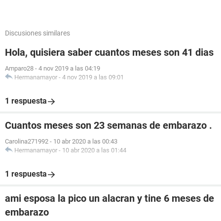
Discusiones similares
Hola, quisiera saber cuantos meses son 41 dias
Amparo28
-
4 nov 2019 a las 04:19
Hermanamayor
-
4 nov 2019 a las 09:01
1 respuesta
Cuantos meses son 23 semanas de embarazo .
Carolina271992
-
10 abr 2020 a las 00:43
Hermanamayor
-
10 abr 2020 a las 01:44
1 respuesta
ami esposa la pico un alacran y tine 6 meses de
embarazo