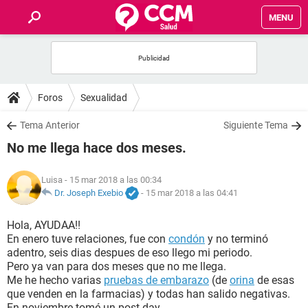
MENU
INICIO
FOROS
Foros
Sexualidad
SALUD
Tema Anterior
Siguiente Tema
No me llega hace dos meses.
FAMILIA
Luisa
- 15 mar 2018 a las 00:34
NUTRICIÓN
Dr. Joseph Exebio
-
15 mar 2018 a las 04:41
Hola, AYUDAA!!
BIENESTAR
En enero tuve relaciones, fue con
condón
y no terminó
adentro, seis dias despues de eso llego mi periodo.
SEXUALIDAD
Pero ya van para dos meses que no me llega.
Me he hecho varias
pruebas de embarazo
(de
orina
de esas
que venden en la farmacias) y todas han salido negativas.
GLOSARIO
En noviembre tomé un post day.