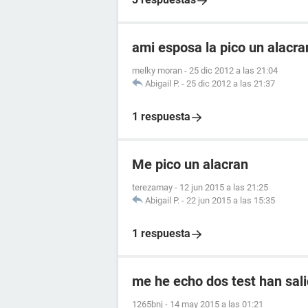
ami esposa la pico un alacr
melky moran
-
25 dic 2012 a las 21:04
Abigail P.
-
25 dic 2012 a las 21:37
1 respuesta
Me pico un alacran
terezamay
-
12 jun 2015 a las 21:25
Abigail P.
-
22 jun 2015 a las 15:35
1 respuesta
me he echo dos test han sali
1265bnj
-
14 may 2015 a las 01:21