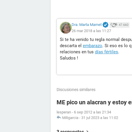
Dra. Marta Marnet
47.660
26 mar 2018 a las 11:27
Si te ha venido tu regla normal desp
descarta el
embarazo
. Si eso es lo
relaciones en tus
días fértiles
.
Saludos !
Discusiones similares
ME pico un alacran y estoy
lesperan
-
6 sep 2012 a las 21:34
Miligarcia
-
31 jul 2023 a las 11:02
3 respuestas