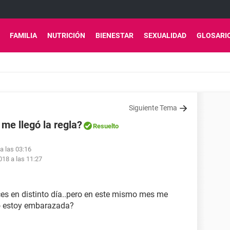
FAMILIA
NUTRICIÓN
BIENESTAR
SEXUALIDAD
GLOSARI
Siguiente Tema
me llegó la regla?
Resuelto
a las 03:16
018 a las 11:27
ces en distinto día..pero en este mismo mes me
¿No estoy embarazada?