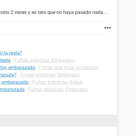
vino 2 veces y es raro que no haya pasado nada....
 la regla?
regla
-
Fichas prácticas -Embarazo
estoy embarazada
-
Fichas prácticas -Embarazo
razada?
-
Fichas prácticas -Embarazo
ar embarazada
-
Fichas prácticas -Salud
 embarazada
-
Fichas prácticas -Embarazo