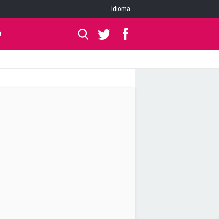
Idioma
O