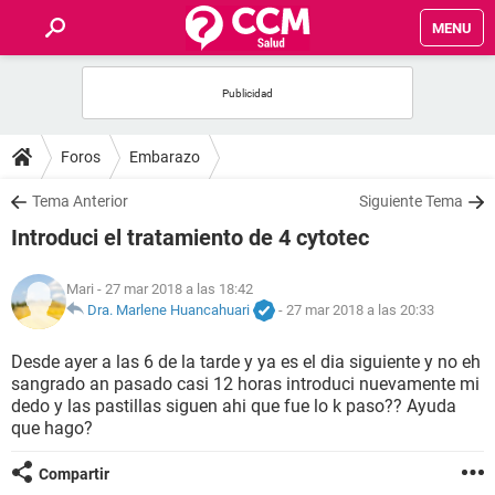
MENU
INICIO
FOROS
Foros
Embarazo
SALUD
Tema Anterior
Siguiente Tema
Introduci el tratamiento de 4 cytotec
FAMILIA
Mari
- 27 mar 2018 a las 18:42
NUTRICIÓN
Dra. Marlene Huancahuari
-
27 mar 2018 a las 20:33
Desde ayer a las 6 de la tarde y ya es el dia siguiente y no eh
BIENESTAR
sangrado an pasado casi 12 horas introduci nuevamente mi
dedo y las pastillas siguen ahi que fue lo k paso?? Ayuda
SEXUALIDAD
que hago?
Compartir
GLOSARIO