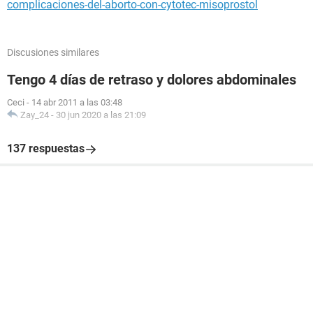
complicaciones-del-aborto-con-cytotec-misoprostol
Discusiones similares
Tengo 4 días de retraso y dolores abdominales
Ceci
-
14 abr 2011 a las 03:48
Zay_24
-
30 jun 2020 a las 21:09
137 respuestas