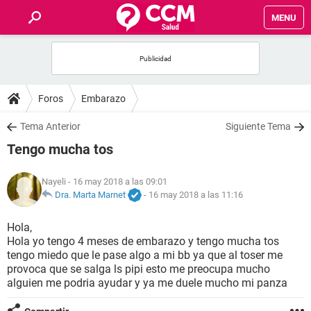
MENU
INICIO
FOROS
Foros
Embarazo
SALUD
Tema Anterior
Siguiente Tema
Tengo mucha tos
FAMILIA
Nayeli
- 16 may 2018 a las 09:01
NUTRICIÓN
Dra. Marta Marnet
-
16 may 2018 a las 11:16
Hola,
BIENESTAR
Hola yo tengo 4 meses de embarazo y tengo mucha tos
tengo miedo que le pase algo a mi bb ya que al toser me
SEXUALIDAD
provoca que se salga ls pipi esto me preocupa mucho
alguien me podria ayudar y ya me duele mucho mi panza
GLOSARIO