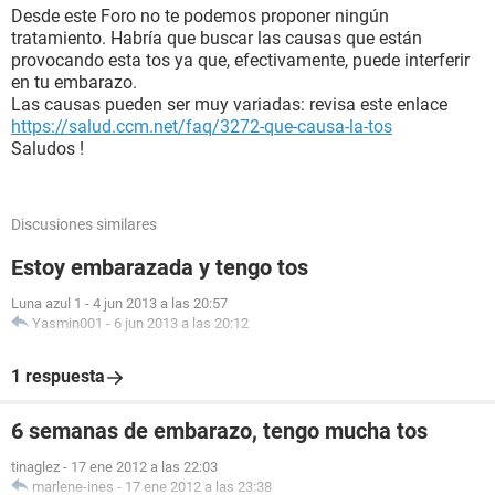
Desde este Foro no te podemos proponer ningún
tratamiento. Habría que buscar las causas que están
provocando esta tos ya que, efectivamente, puede interferir
en tu embarazo.
Las causas pueden ser muy variadas: revisa este enlace
https://salud.ccm.net/faq/3272-que-causa-la-tos
Saludos !
Discusiones similares
Estoy embarazada y tengo tos
Luna azul 1
-
4 jun 2013 a las 20:57
Yasmin001
-
6 jun 2013 a las 20:12
1 respuesta
6 semanas de embarazo, tengo mucha tos
tinaglez
-
17 ene 2012 a las 22:03
marlene-ines
-
17 ene 2012 a las 23:38