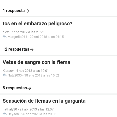
1 respuesta
tos en el embarazo peligroso?
clex
-
7 ene 2012 a las 21:22
Margarita911
-
29 oct 2018 a las 01:15
12 respuestas
Vetas de sangre con la flema
Kiaracv
-
4 nov 2013 a las 10:01
Naty2030
-
18 ene 2018 a las 15:52
8 respuestas
Sensación de flemas en la garganta
nathaly30
-
29 abr 2013 a las 12:07
Heyson
-
26 sep 2023 a las 20:56