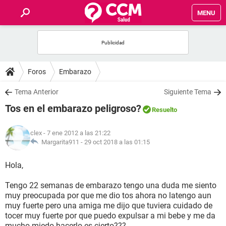
MENU
INICIO
FOROS
Foros
Embarazo
SALUD
Tema Anterior
Siguiente Tema
Tos en el embarazo peligroso?
Resuelto
FAMILIA
clex
- 7 ene 2012 a las 21:22
NUTRICIÓN
Margarita911 -
29 oct 2018 a las 01:15
Hola,
BIENESTAR
Tengo 22 semanas de embarazo tengo una duda me siento
SEXUALIDAD
muy preocupada por que me dio tos ahora no latengo aun
muy fuerte pero una amiga me dijo que tuviera cuidado de
tocer muy fuerte por que puedo expulsar a mi bebe y me da
GLOSARIO
mucho miedo hacerlo es cierto???