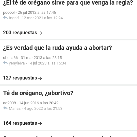
¿El té de orégano sirve para que venga la regla?
pooool
-
26 jul 2012 a las 17:46
Ingrid
-
12 mar 2021 a las 12:24
203 respuestas
¿Es verdad que la ruda ayuda a abortar?
sheila66
-
31 mar 2013 a las 23:15
yenyleiva
-
14 jul 2023 a las 15:34
127 respuestas
Té de orégano, ¿abortivo?
ad2008
-
14 jun 2016 a las 20:42
Marias
-
4 ago 2022 a las 21:53
164 respuestas