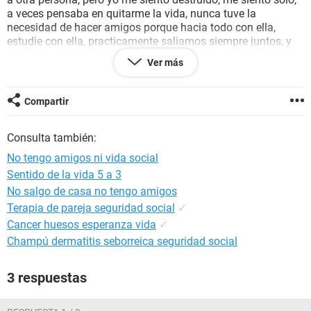
a veces pensaba en quitarme la vida, nunca tuve la
necesidad de hacer amigos porque hacia todo con ella,
estudie con ella, practicamente saliamos siempre juntos, y
ahora no tengo a nadie quien contarle mis cosas ni nadie
Ver más
que me pregunte como me fue en el dia, me siento tan mal,
no se que hacer, cada dia amanezco pensando en que hacer
con mi vida pero me es imposible salir adelante, y soy muy
Compartir
timido para sociabilizar, necesito ayuda o alguien de
santiago que se sienta asi para hablar :(
Consulta también:
No tengo amigos ni vida social
Sentido de la vida 5 a 3
No salgo de casa no tengo amigos
Terapia de pareja seguridad social
✓
Cancer huesos esperanza vida
✓
Champú dermatitis seborreica seguridad social
3 respuestas