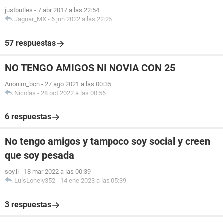
justbutles
-
7 abr 2017 a las 22:54
Jaguar_MX
-
6 jun 2022 a las 22:25
57 respuestas
NO TENGO AMIGOS NI NOVIA CON 25
Anonim_bcn
-
27 ago 2021 a las 00:35
Nicolas
-
28 oct 2022 a las 00:56
6 respuestas
No tengo amigos y tampoco soy social y creen
que soy pesada
soy.li
-
18 mar 2022 a las 00:39
LuisLonely352
-
14 ene 2023 a las 05:39
3 respuestas