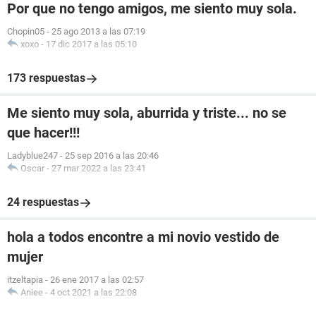
Por que no tengo amigos, me siento muy sola.
Chopin05
-
25 ago 2013 a las 07:19
xoxo
-
17 dic 2017 a las 05:10
173 respuestas
Me siento muy sola, aburrida y triste... no se
que hacer!!!
Ladyblue247
-
25 sep 2016 a las 20:46
Oscar
-
27 mar 2022 a las 23:41
24 respuestas
hola a todos encontre a mi novio vestido de
mujer
itzeltapia
-
26 ene 2017 a las 02:57
Aniee
-
4 oct 2021 a las 22:08