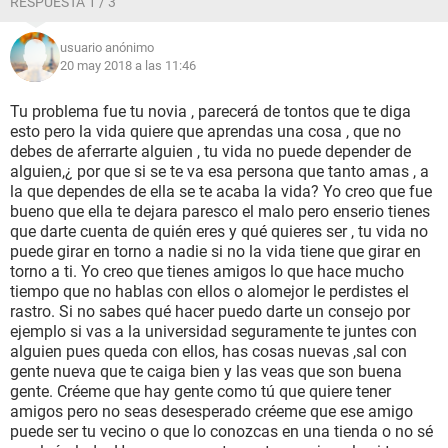
RESPUESTA 1 / 3
usuario anónimo
20 may 2018 a las 11:46
Tu problema fue tu novia , parecerá de tontos que te diga
esto pero la vida quiere que aprendas una cosa , que no
debes de aferrarte alguien , tu vida no puede depender de
alguien,¿ por que si se te va esa persona que tanto amas , a
la que dependes de ella se te acaba la vida? Yo creo que fue
bueno que ella te dejara paresco el malo pero enserio tienes
que darte cuenta de quién eres y qué quieres ser , tu vida no
puede girar en torno a nadie si no la vida tiene que girar en
torno a ti. Yo creo que tienes amigos lo que hace mucho
tiempo que no hablas con ellos o alomejor le perdistes el
rastro. Si no sabes qué hacer puedo darte un consejo por
ejemplo si vas a la universidad seguramente te juntes con
alguien pues queda con ellos, has cosas nuevas ,sal con
gente nueva que te caiga bien y las veas que son buena
gente. Créeme que hay gente como tú que quiere tener
amigos pero no seas desesperado créeme que ese amigo
puede ser tu vecino o que lo conozcas en una tienda o no sé