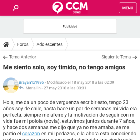
MENU
INICIO
FOROS
Foros
Adolescentes
SALUD
Tema Anterior
Siguiente Tema
Me siento solo, soy timido, no tengo amigos
FAMILIA
Brayan1x1995
- Modificado el 18 may 2018 a las 02:09
NUTRICIÓN
Mariailin -
27 may 2018 a las 00:31
Hola, me da un poco de verguenza escribir esto, tengo 23
BIENESTAR
años soy de chile, hasta hace un par de semanas mi vida era
perfecta, siempre me aferre y la motivacion de seguir con mi
SEXUALIDAD
vida fue mi polola (novia), estuvimos juntos durante 7 años,
y hace dos semanas me dijo que ya no me amaba, se me
partio el
corazon
en mil pedazos, ella ahora esta conociendo
GLOSARIO
a otra persona, pero yo me siento destruido, me siento solo,