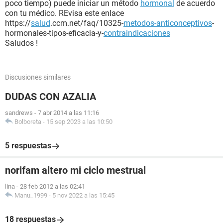
poco tiempo) puede iniciar un método
hormonal
de acuerdo
con tu médico. REvisa este enlace
https://
salud
.ccm.net/faq/10325-
metodos-anticonceptivos
-
hormonales-tipos-eficacia-y-
contraindicaciones
Saludos !
Discusiones similares
DUDAS CON AZALIA
sandrews
-
7 abr 2014 a las 11:16
Bolboreta
-
15 sep 2023 a las 10:50
5 respuestas
norifam altero mi ciclo mestrual
lina
-
28 feb 2012 a las 02:41
Manu_1999
-
5 nov 2022 a las 15:45
18 respuestas