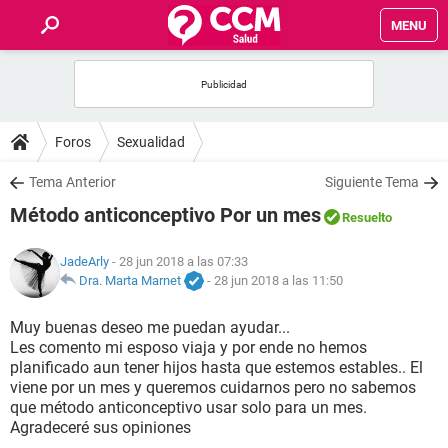
MENU
INICIO
FOROS
Foros
Sexualidad
SALUD
Tema Anterior
Siguiente Tema
Método anticonceptivo Por un mes
Resuelto
FAMILIA
JadeArly
- 28 jun 2018 a las 07:33
NUTRICIÓN
Dra. Marta Marnet
-
28 jun 2018 a las 11:50
Muy buenas deseo me puedan ayudar...
BIENESTAR
Les comento mi esposo viaja y por ende no hemos
planificado aun tener hijos hasta que estemos estables.. El
SEXUALIDAD
viene por un mes y queremos cuidarnos pero no sabemos
que método anticonceptivo usar solo para un mes.
Agradeceré sus opiniones
GLOSARIO