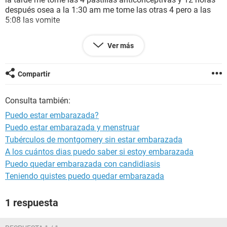
después osea a la 1:30 am me tome las otras 4 pero a las
5:08 las vomite
Ayer 11 de agosto me baja un
flujo marrón
, el cual estuvo
Ver más
durante todo el día y hoy 12 me sigue pero ya es
sangre
no
se que tengo, o si mi periodo se me adelante tengo muchos
colicos
Compartir
Estoy muy asustada
Consulta también:
Puedo estar embarazada?
Puedo estar embarazada y menstruar
Tubérculos de montgomery sin estar embarazada
A los cuántos dias puedo saber si estoy embarazada
Puedo quedar embarazada con candidiasis
Teniendo quistes puedo quedar embarazada
1 respuesta