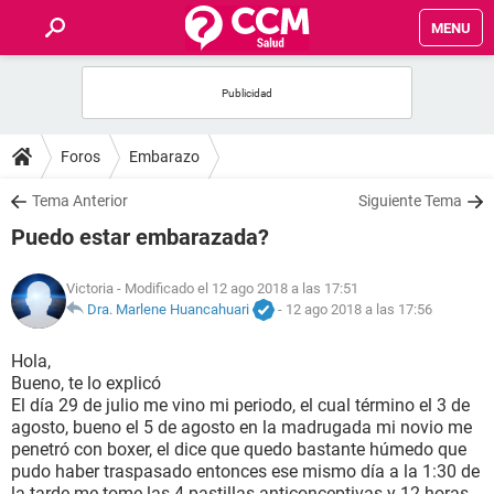
MENU
INICIO
FOROS
Foros
Embarazo
SALUD
Tema Anterior
Siguiente Tema
Puedo estar embarazada?
FAMILIA
Victoria
- Modificado el 12 ago 2018 a las 17:51
NUTRICIÓN
Dra. Marlene Huancahuari
-
12 ago 2018 a las 17:56
Hola,
BIENESTAR
Bueno, te lo explicó
El día 29 de julio me vino mi periodo, el cual término el 3 de
SEXUALIDAD
agosto, bueno el 5 de agosto en la madrugada mi novio me
penetró con boxer, el dice que quedo bastante húmedo que
pudo haber traspasado entonces ese mismo día a la 1:30 de
GLOSARIO
la tarde me tome las 4 pastillas anticonceptivas y 12 horas