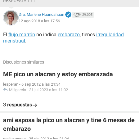
RESPUESTA 1 / 1
Dra. Marlene Huancahuari
29.005
12 ago 2018 a las 17:56
El
flujo marrón
no indica
embarazo
, tienes
irregularidad
menstrual
.
Discusiones similares
ME pico un alacran y estoy embarazada
lesperan
-
6 sep 2012 a las 21:34
Miligarcia
-
31 jul 2023 a las 11:02
3 respuestas
ami esposa la pico un alacran y tine 6 meses de
embarazo
melky moran
-
25 dic 2012 a las 21:04