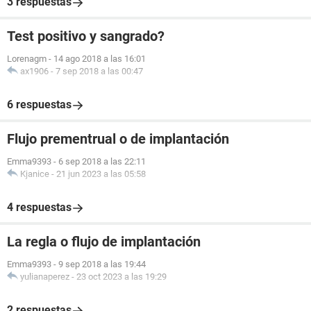
3 respuestas
Test positivo y sangrado?
Lorenagm
-
14 ago 2018 a las 16:01
ax1906
-
7 sep 2018 a las 00:47
6 respuestas
Flujo prementrual o de implantación
Emma9393
-
6 sep 2018 a las 22:11
Kjanice
-
21 jun 2023 a las 05:58
4 respuestas
La regla o flujo de implantación
Emma9393
-
9 sep 2018 a las 19:44
yulianaperez
-
23 oct 2023 a las 19:29
2 respuestas