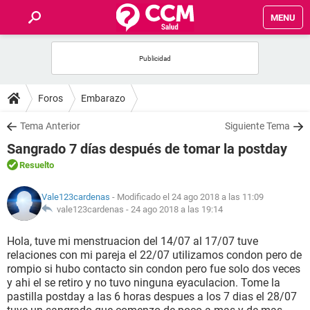
MENU
INICIO
FOROS
Foros
Embarazo
SALUD
Tema Anterior
Siguiente Tema
Sangrado 7 días después de tomar la postday
FAMILIA
Resuelto
NUTRICIÓN
Vale123cardenas
- Modificado el 24 ago 2018 a las 11:09
vale123cardenas -
24 ago 2018 a las 19:14
BIENESTAR
Hola, tuve mi menstruacion del 14/07 al 17/07 tuve
relaciones con mi pareja el 22/07 utilizamos condon pero de
SEXUALIDAD
rompio si hubo contacto sin condon pero fue solo dos veces
y ahi el se retiro y no tuvo ninguna eyaculacion. Tome la
pastilla postday a las 6 horas despues a los 7 dias el 28/07
GLOSARIO