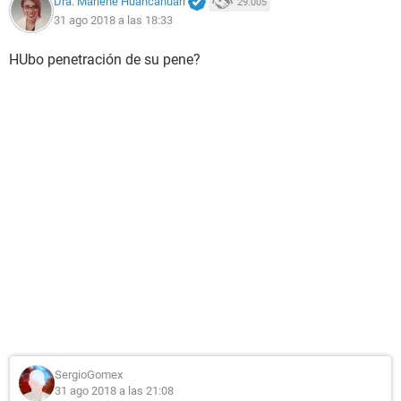
Dra. Marlene Huancahuari
29.005
31 ago 2018 a las 18:33
HUbo penetración de su pene?
SergioGomex
31 ago 2018 a las 21:08