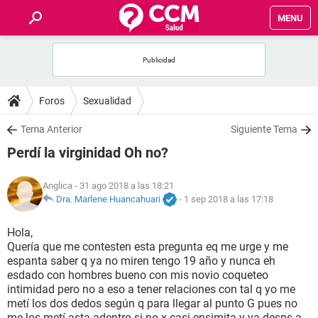
MENU
INICIO
FOROS
Foros
Sexualidad
SALUD
Tema Anterior
Siguiente Tema
Perdí la virginidad Oh no?
FAMILIA
Anglica
- 31 ago 2018 a las 18:21
NUTRICIÓN
Dra. Marlene Huancahuari
-
1 sep 2018 a las 17:18
Hola,
BIENESTAR
Quería que me contesten esta pregunta eq me urge y me
espanta saber q ya no miren tengo 19 año y nunca eh
SEXUALIDAD
esdado con hombres bueno con mis novio coqueteo
intimidad pero no a eso a tener relaciones con tal q yo me
metí los dos dedos según q para llegar al punto G pues no
GLOSARIO
me los metí asta adentro si no x casi ensimita y ya desps a