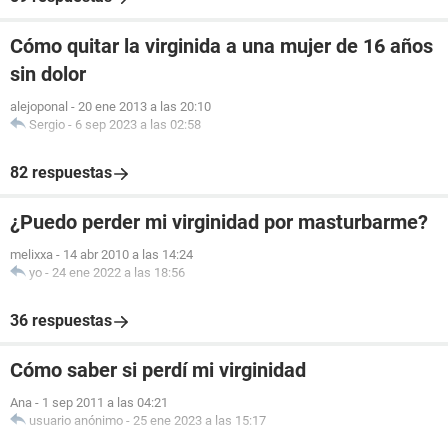
Cómo quitar la virginida a una mujer de 16 años
sin dolor
alejoponal
-
20 ene 2013 a las 20:10
Sergio
-
6 sep 2023 a las 02:58
82 respuestas
¿Puedo perder mi virginidad por masturbarme?
melixxa
-
14 abr 2010 a las 14:24
yo
-
24 ene 2022 a las 18:56
36 respuestas
Cómo saber si perdí mi virginidad
Ana
-
1 sep 2011 a las 04:21
usuario anónimo
-
25 ene 2023 a las 15:17