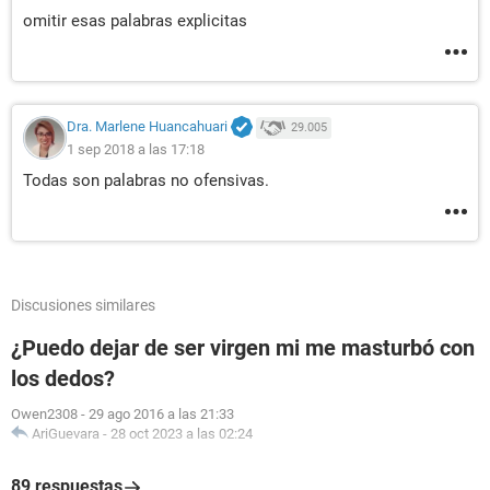
omitir esas palabras explicitas
Dra. Marlene Huancahuari
29.005
1 sep 2018 a las 17:18
Todas son palabras no ofensivas.
Discusiones similares
¿Puedo dejar de ser virgen mi me masturbó con
los dedos?
Owen2308
-
29 ago 2016 a las 21:33
AriGuevara
-
28 oct 2023 a las 02:24
89 respuestas