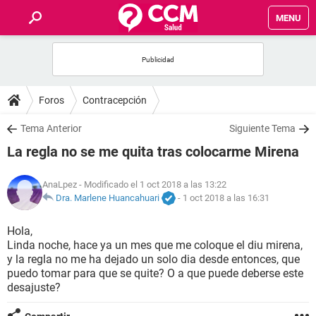
MENU
INICIO
FOROS
Foros
Contracepción
SALUD
Tema Anterior
Siguiente Tema
La regla no se me quita tras colocarme Mirena
FAMILIA
AnaLpez
- Modificado el 1 oct 2018 a las 13:22
NUTRICIÓN
Dra. Marlene Huancahuari
-
1 oct 2018 a las 16:31
Hola,
BIENESTAR
Linda noche, hace ya un mes que me coloque el diu mirena,
y la regla no me ha dejado un solo dia desde entonces, que
SEXUALIDAD
puedo tomar para que se quite? O a que puede deberse este
desajuste?
GLOSARIO