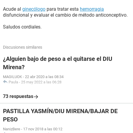
Acude al
ginecólogo
para tratar esta
hemorragia
disfuncional y evaluar el cambio de método anticonceptivo.
Saludos cordiales.
Discusiones similares
¿Alguien bajo de peso a el quitarse el DIU
Mirena?
MAGILUOK
-
22 abr 2020 a las 08:34
Paula
-
25 may 2022 a las 06:28
73 respuestas
PASTILLA YASMÍN/DIU MIRENA/BAJAR DE
PESO
NanizBere
-
17 nov 2018 a las 00:12