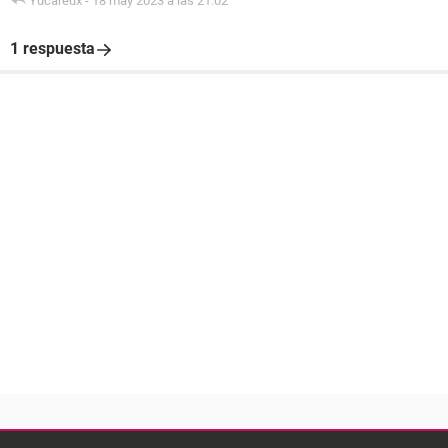
Yucareux
-
18 may 2023 a las 21:02
1 respuesta