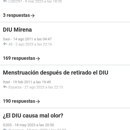
LGDC97
-
9 mar 2023 a las 18:35
3 respuestas
DIU Mirena
Sasi
-
14 ago 2011 a las 04:47
Ali
-
2 ago 2023 a las 22:16
169 respuestas
Menstruación después de retirado el DIU
Itzel
-
19 feb 2011 a las 19:49
Esparza
-
27 ago 2023 a las 22:15
190 respuestas
¿El DIU causa mal olor?
G203
-
18 may 2023 a las 20:50