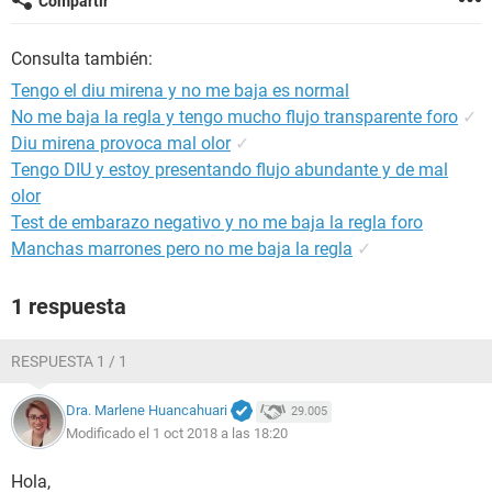
Compartir
Consulta también:
Tengo el diu mirena y no me baja es normal
No me baja la regla y tengo mucho flujo transparente foro
✓
Diu mirena provoca mal olor
✓
Tengo DIU y estoy presentando flujo abundante y de mal
olor
Test de embarazo negativo y no me baja la regla foro
Manchas marrones pero no me baja la regla
✓
1 respuesta
RESPUESTA 1 / 1
Dra. Marlene Huancahuari
29.005
Modificado el 1 oct 2018 a las 18:20
Hola,