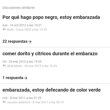
Discusiones similares
Por qué hago popo negro, estoy embarazada
isai
-
16 oct 2012 a las 19:21
Ruth
-
3 ene 2022 a las 13:23
22 respuestas
comer dorito y citricos durante el embarazo
Ori
-
24 ene 2012 a las 19:35
Aída María
-
26 ene 2012 a las 16:33
1 respuesta
embarazada, estoy defecando de color verde
cris
-
8 mar 2011 a las 01:29
usuario anónimo
-
8 mar 2011 a las 06:10