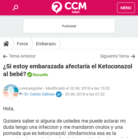
MENU
INICIO
FOROS
Foros
Embarazo
SALUD
Tema Anterior
Siguiente Tema
¿Si estoy embarazada afectaría el Ketoconazol
FAMILIA
al bebé?
Resuelto
NUTRICIÓN
LorenaAguilar
- Modificado el 20 dic 2018 a las 15:55
Dr. Carlos Salinas
-
20 dic 2018 a las 01:02
BIENESTAR
Hola,
SEXUALIDAD
Quisiera saber si alguna de ustedes me puede aclarar mi
duda tengo una infeccion y me mandaron ovulos y una
pomada que es ketoconazol/ clindamicina esa es la
GLOSARIO