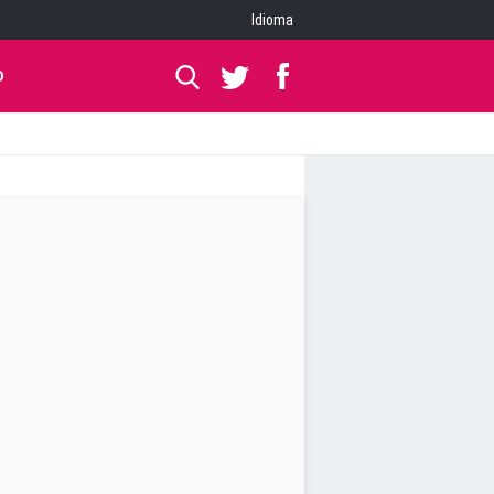
Idioma
O