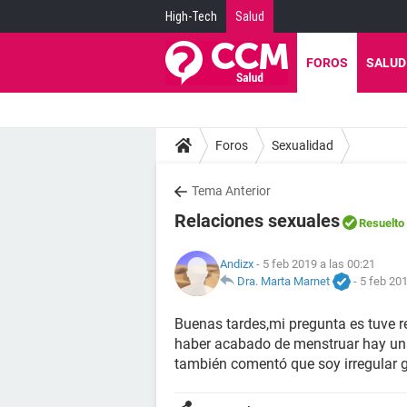
High-Tech
Salud
FOROS
SALUD
Foros
Sexualidad
Tema Anterior
Relaciones sexuales
Resuelto
Andizx
- 5 feb 2019 a las 00:21
Dra. Marta Marnet
-
5 feb 201
Buenas tardes,mi pregunta es tuve re
haber acabado de menstruar hay un
también comentó que soy irregular 