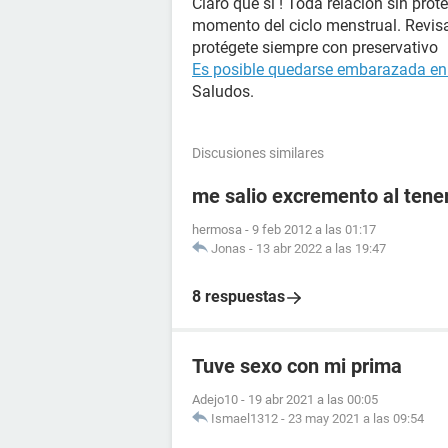
Claro que sí ! Toda relación sin pro
momento del ciclo menstrual. Revisa
protégete siempre con preservativo
Es posible quedarse embarazada en l
Saludos.
Discusiones similares
me salio excremento al tener
hermosa
-
9 feb 2012 a las 01:17
Jonas
-
13 abr 2022 a las 19:47
8 respuestas
Tuve sexo con mi prima
Adejo10
-
19 abr 2021 a las 00:05
Ismael1312
-
23 may 2021 a las 09:54