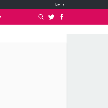
Idioma
O