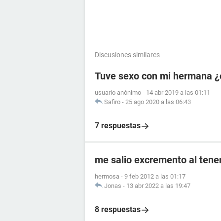
Discusiones similares
Tuve sexo con mi hermana ¿
usuario anónimo
-
14 abr 2019 a las 01:11
Safiro
-
25 ago 2020 a las 06:43
7 respuestas
me salio excremento al tener
hermosa
-
9 feb 2012 a las 01:17
Jonas
-
13 abr 2022 a las 19:47
8 respuestas