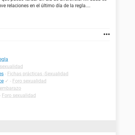
relaciones en el último día de la regla....
egla
 sexualidad
es
-
Fichas prácticas -Sexualidad
ce
✓
-
Foro sexualidad
 embarazo
-
Foro sexualidad