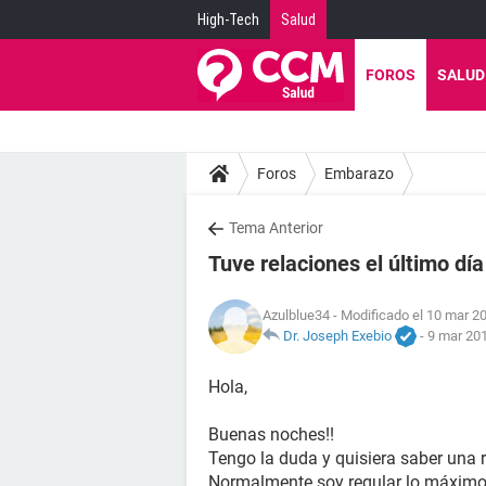
High-Tech
Salud
FOROS
SALUD
Foros
Embarazo
Tema Anterior
Tuve relaciones el último día
Azulblue34
- Modificado el 10 mar 20
Dr. Joseph Exebio
-
9 mar 201
Hola,
Buenas noches!!
Tengo la duda y quisiera saber una 
Normalmente soy regular lo máximo 