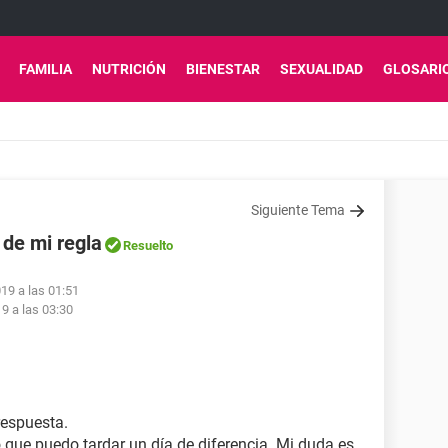
FAMILIA
NUTRICIÓN
BIENESTAR
SEXUALIDAD
GLOSARI
Siguiente Tema
 de mi regla
Resuelto
19 a las 01:51
9 a las 03:30
respuesta.
que puedo tardar un día de diferencia. Mi duda es