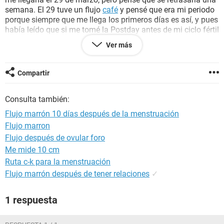
semana. El 29 tuve un flujo
café
y pensé que era mi periodo
porque siempre que me llega los primeros días es así, y pues
había leído que si me tomé la Postday antes de mi ciclo fértil
(lo cual hice) era normal que se me adelantara una semana.
Ver más
El 30 tuve ya sangrado pero en pequeña cantidad, y hoy 31
de marzo tuve en la mañana un flujo bastante líquido como
café, y luego
sangre
normal pero sigue siendo muy poco.
Compartir
Como dije, no he tenido ningún sintoma, nada de náuseas, o
dolores abdominales, quisiera saber si debería preocuparme
Consulta también:
por alguna posibilidad de
embarazo
, porque no me gustaría
quedar embarazada, o si esto es mi periodo normal y está
Flujo marrón 10 días después de la menstruación
alterado por las
hormonas
de la pastilla. Agradecería una
Flujo marron
respuesta lo más pronto posible.
Flujo después de ovular foro
Me mide 10 cm
Ruta c-k para la menstruación
Flujo marrón después de tener relaciones
✓
1 respuesta