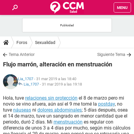
MENU
INICIO
FOROS
Foros
Sexualidad
SALUD
Tema Anterior
Siguiente Tema
Flujo marrón, alteración en menstruación
FAMILIA
Lia_1707
- 31 mar 2019 a las 18:40
NUTRICIÓN
Lia_1707
-
31 mar 2019 a las 19:18
Hola, tuve
relaciones sin protección
el 8 de marzo pero mi
BIENESTAR
novio se vino afuera, aún así el 9 me tomé la
postday
, no
tuve
náuseas
ni
dolores abdominales
; 5 días después, osea
SEXUALIDAD
el 14 de marzo, tuve un sangrado en menor cantidad que el
periodo, duró 2 días. Mi
menstruación
es regular con
diferencia de unos 3 a 4 días por mucho, según mis cálculos
GLOSARIO
me llegaría el 29 de marzo, pero pensé que se retrasaría una