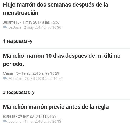
Flujo marrón dos semanas después de la
menstruación
Justme13
-
1 may 2017 a las 15:57
Dr.Josh
-
2 may 2017 a las 16:36
1 respuesta
Mancho marron 10 dias despues de mi último
periodo.
MiriamP6
-
19 abr 2016 a las 18:29
Mariami
-
23 oct 2023 a las 16:56
3 respuestas
Manchón marrón previo antes de la regla
estrella
-
29 nov 2010 a las 04:29
Luciana
-
1 mar 2019 a las 20:13