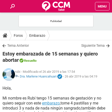
MENU
INICIO
FOROS
Foros
Embarazo
SALUD
Tema Anterior
Siguiente Tema
Estoy embarazada de 15 semanas y quiero
FAMILIA
abortar
Resuelto
NUTRICIÓN
rubi
- Modificado el 26 abr 2019 a las 17:54
Dra. Marlene Huancahuari
-
26 abr 2019 a las 04:19
BIENESTAR
Hola,
SEXUALIDAD
Mi nombre es Rubí tengo 15 semanas de gestación y no
quiero seguir con este
embarazo
,tome 4 pastillas y me
introduci 3 y nada de nada ningún sangrado,también debe
GLOSARIO