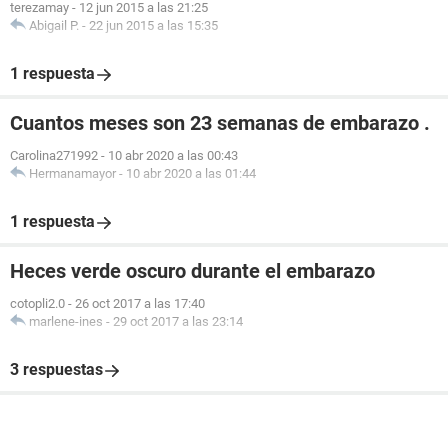
terezamay
-
12 jun 2015 a las 21:25
Abigail P.
-
22 jun 2015 a las 15:35
1 respuesta
Cuantos meses son 23 semanas de embarazo .
Carolina271992
-
10 abr 2020 a las 00:43
Hermanamayor
-
10 abr 2020 a las 01:44
1 respuesta
Heces verde oscuro durante el embarazo
cotopli2.0
-
26 oct 2017 a las 17:40
marlene-ines
-
29 oct 2017 a las 23:14
3 respuestas