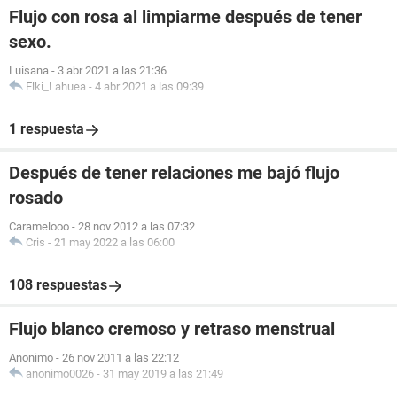
Flujo con rosa al limpiarme después de tener
sexo.
Luisana
-
3 abr 2021 a las 21:36
Elki_Lahuea
-
4 abr 2021 a las 09:39
1 respuesta
Después de tener relaciones me bajó flujo
rosado
Caramelooo
-
28 nov 2012 a las 07:32
Cris
-
21 may 2022 a las 06:00
108 respuestas
Flujo blanco cremoso y retraso menstrual
Anonimo
-
26 nov 2011 a las 22:12
anonimo0026
-
31 may 2019 a las 21:49