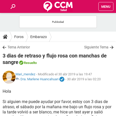
MENU
INICIO
FOROS
Foros
Embarazo
SALUD
Tema Anterior
Siguiente Tema
3 dias de retraso y flujo rosa con manchas de
FAMILIA
sangre
Resuelto
NUTRICIÓN
Mari_mendez
- Modificado el 30 abr 2019 a las 19:47
Dra. Marlene Huancahuari
-
30 abr 2019 a las 02:20
BIENESTAR
Hola
SEXUALIDAD
Si alguien me puede ayudar por favor, estoy con 3 dias de
atraso, el sábado por la mañana me bajo un flujo rosa y por
la tarde volvió a ser blanco, me hice un test ayer y salió
GLOSARIO