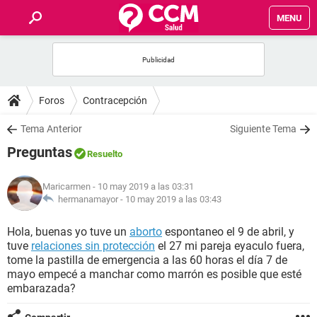
MENU
INICIO
FOROS
Foros
Contracepción
SALUD
Tema Anterior
Siguiente Tema
Preguntas
Resuelto
FAMILIA
Maricarmen
- 10 may 2019 a las 03:31
NUTRICIÓN
hermanamayor -
10 may 2019 a las 03:43
Hola, buenas yo tuve un
aborto
espontaneo el 9 de abril, y
BIENESTAR
tuve
relaciones sin protección
el 27 mi pareja eyaculo fuera,
tome la pastilla de emergencia a las 60 horas el día 7 de
SEXUALIDAD
mayo empecé a manchar como marrón es posible que esté
embarazada?
GLOSARIO