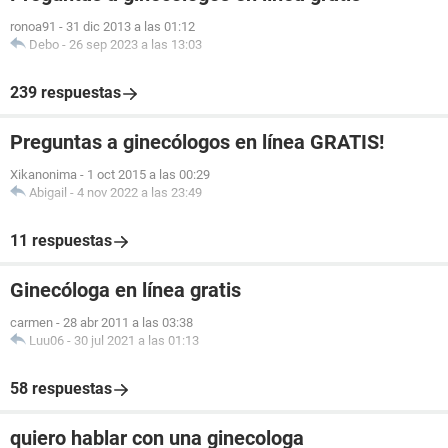
ronoa91
-
31 dic 2013 a las 01:12
Debo
-
26 sep 2023 a las 13:03
239 respuestas
Preguntas a ginecólogos en línea GRATIS!
Xikanonima
-
1 oct 2015 a las 00:29
Abigail
-
4 nov 2022 a las 23:49
11 respuestas
Ginecóloga en línea gratis
carmen
-
28 abr 2011 a las 03:38
Luu06
-
30 jul 2021 a las 01:13
58 respuestas
quiero hablar con una ginecologa