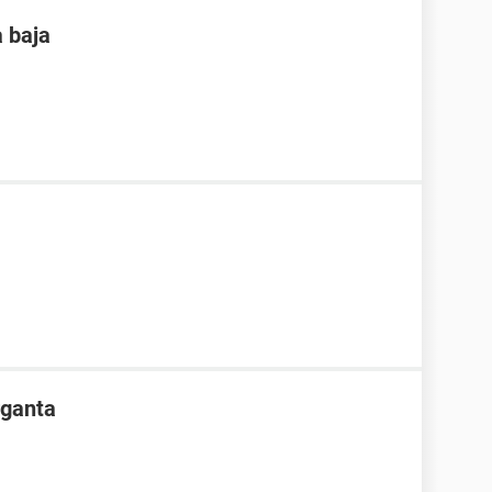
a baja
rganta