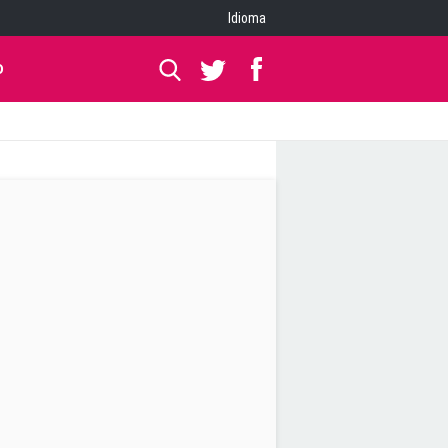
Idioma
O