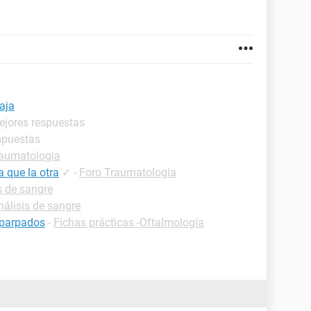
aja
ejores respuestas
spuestas
raumatologia
 que la otra
✓
-
Foro Traumatologia
s de sangre
nálisis de sangre
 parpados
-
Fichas prácticas -Oftalmología