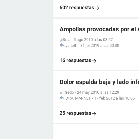
602 respuestas
Ampollas provocadas por el 
giSela
-
5 ago 2010 a las 08:57
yaneth
-
31 jul 2019 a las 00:30
16 respuestas
Dolor espalda baja y lado infe
wilfredo
-
24 may 2010 a las 12:29
DRA. MARNET
-
17 feb 2012 a las 10:05
25 respuestas