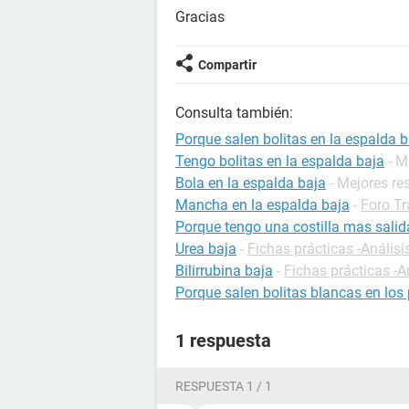
Gracias
Compartir
Consulta también:
Porque salen bolitas en la espalda b
Tengo bolitas en la espalda baja
- M
Bola en la espalda baja
- Mejores re
Mancha en la espalda baja
-
Foro T
Porque tengo una costilla mas salida
Urea baja
-
Fichas prácticas -Análisi
Bilirrubina baja
-
Fichas prácticas -A
Porque salen bolitas blancas en los
1 respuesta
RESPUESTA 1 / 1