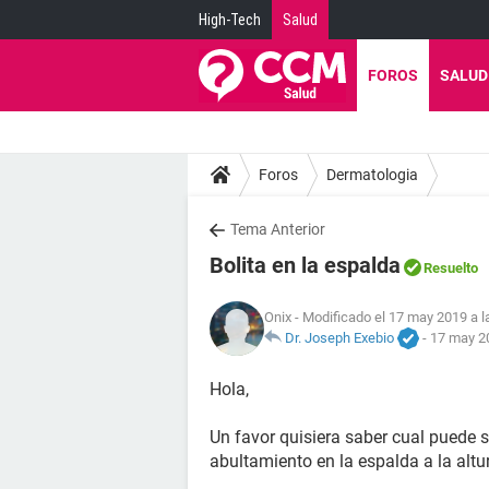
High-Tech
Salud
FOROS
SALUD
Foros
Dermatologia
Tema Anterior
Bolita en la espalda
Resuelto
Onix
- Modificado el 17 may 2019 a l
Dr. Joseph Exebio
-
17 may 20
Hola,
Un favor quisiera saber cual puede s
abultamiento en la espalda a la altu