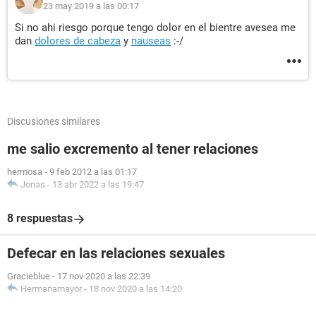
23 may 2019 a las 00:17
Si no ahi riesgo porque tengo dolor en el bientre avesea me
dan
dolores de cabeza
y
nauseas
:-/
Discusiones similares
me salio excremento al tener relaciones
hermosa
-
9 feb 2012 a las 01:17
Jonas
-
13 abr 2022 a las 19:47
8 respuestas
Defecar en las relaciones sexuales
Gracieblue
-
17 nov 2020 a las 22:39
Hermanamayor
-
18 nov 2020 a las 14:20