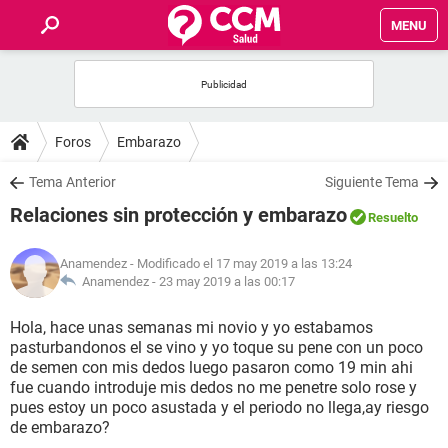
MENU
INICIO
FOROS
Foros
Embarazo
SALUD
Tema Anterior
Siguiente Tema
Relaciones sin protección y embarazo
Resuelto
FAMILIA
Anamendez
- Modificado el 17 may 2019 a las 13:24
NUTRICIÓN
Anamendez -
23 may 2019 a las 00:17
Hola, hace unas semanas mi novio y yo estabamos
BIENESTAR
pasturbandonos el se vino y yo toque su pene con un poco
de semen con mis dedos luego pasaron como 19 min ahi
SEXUALIDAD
fue cuando introduje mis dedos no me penetre solo rose y
pues estoy un poco asustada y el periodo no llega,ay riesgo
de embarazo?
GLOSARIO