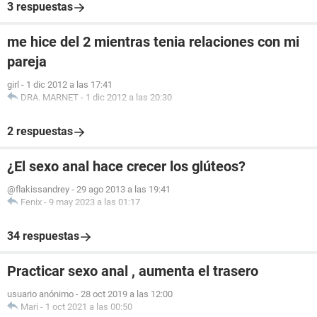
3 respuestas
me hice del 2 mientras tenia relaciones con mi
pareja
girl
-
1 dic 2012 a las 17:41
DRA. MARNET
-
1 dic 2012 a las 20:30
2 respuestas
¿El sexo anal hace crecer los glúteos?
@flakissandrey
-
29 ago 2013 a las 19:41
Fenix
-
9 may 2023 a las 01:17
34 respuestas
Practicar sexo anal , aumenta el trasero
usuario anónimo
-
28 oct 2019 a las 12:00
Mari
-
1 oct 2021 a las 00:50