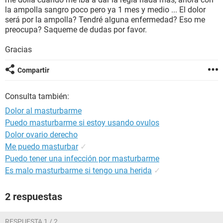
la ampolla sangro poco pero ya 1 mes y medio ... El dolor
será por la ampolla? Tendré alguna enfermedad? Eso me
preocupa? Saqueme de dudas por favor.
Gracias
Compartir
Consulta también:
Dolor al masturbarme
Puedo masturbarme si estoy usando ovulos
Dolor ovario derecho
Me puedo masturbar
✓
Puedo tener una infección por masturbarme
Es malo masturbarme si tengo una herida
✓
2 respuestas
RESPUESTA 1 / 2