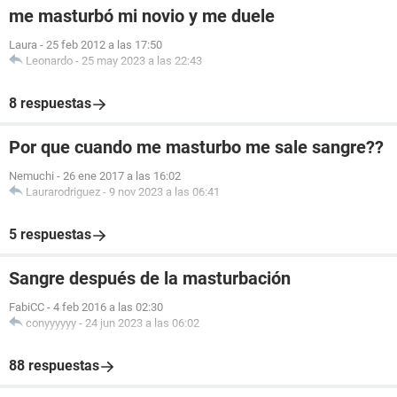
me masturbó mi novio y me duele
Laura
-
25 feb 2012 a las 17:50
Leonardo
-
25 may 2023 a las 22:43
8 respuestas
Por que cuando me masturbo me sale sangre??
Nemuchi
-
26 ene 2017 a las 16:02
Laurarodriguez
-
9 nov 2023 a las 06:41
5 respuestas
Sangre después de la masturbación
FabiCC
-
4 feb 2016 a las 02:30
conyyyyyy
-
24 jun 2023 a las 06:02
88 respuestas