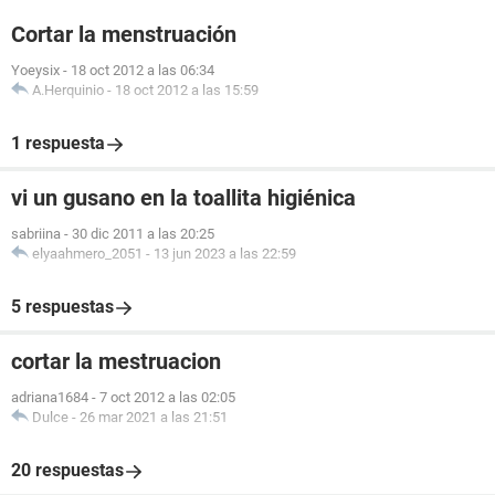
Cortar la menstruación
Yoeysix
-
18 oct 2012 a las 06:34
A.Herquinio
-
18 oct 2012 a las 15:59
1 respuesta
vi un gusano en la toallita higiénica
sabriina
-
30 dic 2011 a las 20:25
elyaahmero_2051
-
13 jun 2023 a las 22:59
5 respuestas
cortar la mestruacion
adriana1684
-
7 oct 2012 a las 02:05
Dulce
-
26 mar 2021 a las 21:51
20 respuestas