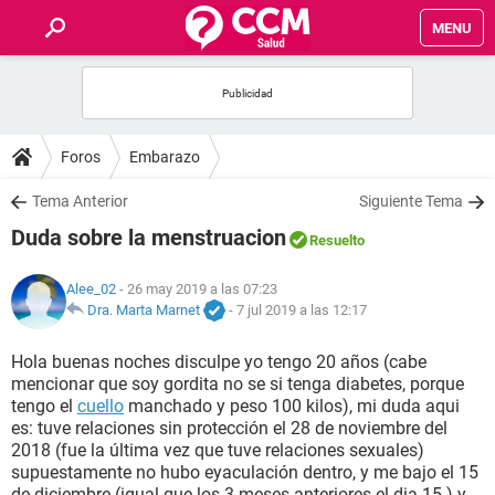
MENU
INICIO
FOROS
Foros
Embarazo
SALUD
Tema Anterior
Siguiente Tema
Duda sobre la menstruacion
Resuelto
FAMILIA
Alee_02
- 26 may 2019 a las 07:23
NUTRICIÓN
Dra. Marta Marnet
-
7 jul 2019 a las 12:17
Hola buenas noches disculpe yo tengo 20 años (cabe
BIENESTAR
mencionar que soy gordita no se si tenga diabetes, porque
tengo el
cuello
manchado y peso 100 kilos), mi duda aqui
SEXUALIDAD
es: tuve relaciones sin protección el 28 de noviembre del
2018 (fue la última vez que tuve relaciones sexuales)
supuestamente no hubo eyaculación dentro, y me bajo el 15
GLOSARIO
de diciembre (igual que los 3 meses anteriores el dia 15 ) y