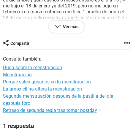
me bajo el 18 de enero ya del 2019, pero no me bajo en
febrero ni en marzo entonces me hice 1 prueba de orina el
28 de marzo y salio negativa y me hice otra de orina el 5 de
abril salio negativa, como no me bajaba me hice una de
Ver más
sangre el 12 de abril y salio negativa, y que me baja el 16 de
abril (sintomas:inflamada y colicos fuertes), pero ahora ya
es 25 de marzo y no me ha bajado y siento que no puedo
Compartir
sumir mi estómago y lo noto más inflamado que antes, llevo
mucho estrés por la Universidad y como usted comprenderá
Consulta también:
una se hace ideas sobre lo que puede pasar por que como
por unos 3 dias tuve escapes de orina y he llevado un
Duda sobre la menstruacion
cuadro desde hace 2 meses de diarrea constante y dolor de
Menstruación
estomago hasta aveces siento movimientos y como si las
Porque salen gusanos en la menstruación
tripas me rujieran pero no es por hambre, me podria decir
que opina y que puedo hacer?
La amoxicilina altera la menstruación
Segunda menstruación después de la pastilla del día
después foro
Retraso de segunda regla tras tomar postday
✓
1 respuesta