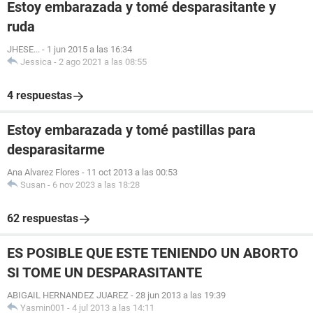
Estoy embarazada y tomé desparasitante y
ruda
JHESE...
-
1 jun 2015 a las 16:34
Jessica
-
2 ago 2021 a las 08:55
4 respuestas
Estoy embarazada y tomé pastillas para
desparasitarme
Ana Alvarez Flores
-
11 oct 2013 a las 00:53
Susan
-
6 nov 2023 a las 18:28
62 respuestas
ES POSIBLE QUE ESTE TENIENDO UN ABORTO
SI TOME UN DESPARASITANTE
ABIGAIL HERNANDEZ JUAREZ
-
28 jun 2013 a las 19:39
Yasmin001
-
4 jul 2013 a las 14:11