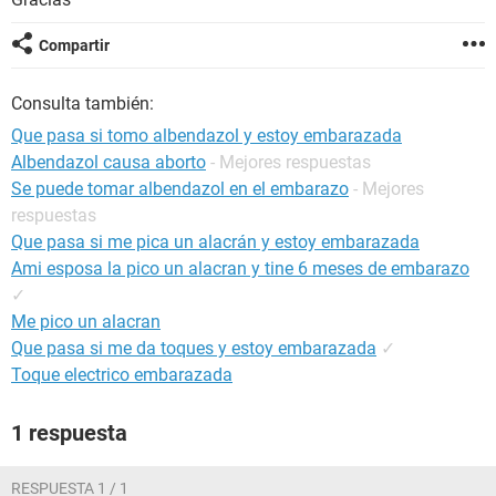
Compartir
Consulta también:
Que pasa si tomo albendazol y estoy embarazada
Albendazol causa aborto
- Mejores respuestas
Se puede tomar albendazol en el embarazo
- Mejores
respuestas
Que pasa si me pica un alacrán y estoy embarazada
Ami esposa la pico un alacran y tine 6 meses de embarazo
✓
Me pico un alacran
Que pasa si me da toques y estoy embarazada
✓
Toque electrico embarazada
1 respuesta
RESPUESTA 1 / 1