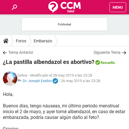
MENU
INICIO
FOROS
Foros
Embarazo
SALUD
Tema Anterior
Siguiente Tema
¿La pastilla albendazol es abortivo?
Resuelto
FAMILIA
Celine
- Modificado el 28 may 2019 a las 23:28
NUTRICIÓN
Dr. Joseph Exebio
-
26 may 2019 a las 23:28
Hola,
BIENESTAR
Buenos días, tengo náuseas, mi último periodo menstrual
SEXUALIDAD
inicio el 2 de mayo, y ayer tomé albendazol, en caso de estar
embarazada, podría causar algún daño al feto?.
GLOSARIO
Gracias