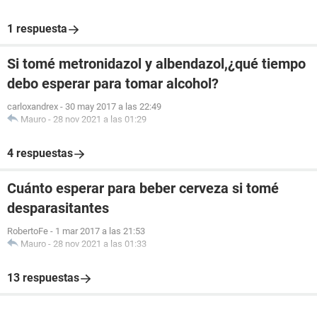
1 respuesta
Si tomé metronidazol y albendazol,¿qué tiempo
debo esperar para tomar alcohol?
carloxandrex
-
30 may 2017 a las 22:49
Mauro
-
28 nov 2021 a las 01:29
4 respuestas
Cuánto esperar para beber cerveza si tomé
desparasitantes
RobertoFe
-
1 mar 2017 a las 21:53
Mauro
-
28 nov 2021 a las 01:33
13 respuestas