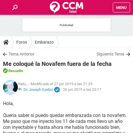
MENU
INICIO
FOROS
Foros
Embarazo
SALUD
Tema Anterior
Siguiente Tema
Me coloqué la Novafem fuera de la fecha
FAMILIA
Resuelto
NUTRICIÓN
Natu_
- Modificado el 27 jun 2019 a las 21:29
Dr. Joseph Exebio
-
26 jun 2019 a las 23:17
BIENESTAR
Hola,
SEXUALIDAD
Queria saber si puedo quedar embarazada con la novafem.
Me paso que me inyecto los 11 de cada mes llevo un año
con inyectable y hasta ahora me habia funcionado bien,
GLOSARIO