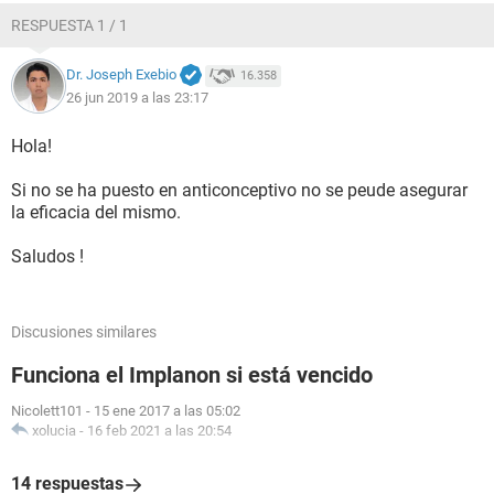
RESPUESTA 1 / 1
Dr. Joseph Exebio
16.358
26 jun 2019 a las 23:17
Hola!
Si no se ha puesto en anticonceptivo no se peude asegurar
la eficacia del mismo.
Saludos !
Discusiones similares
Funciona el Implanon si está vencido
Nicolett101
-
15 ene 2017 a las 05:02
xolucia
-
16 feb 2021 a las 20:54
14 respuestas