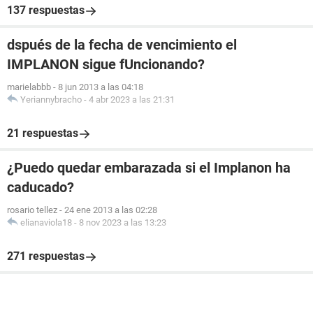
137 respuestas
dspués de la fecha de vencimiento el
IMPLANON sigue fUncionando?
marielabbb
-
8 jun 2013 a las 04:18
Yeriannybracho
-
4 abr 2023 a las 21:31
21 respuestas
¿Puedo quedar embarazada si el Implanon ha
caducado?
rosario tellez
-
24 ene 2013 a las 02:28
elianaviola18
-
8 nov 2023 a las 13:23
271 respuestas