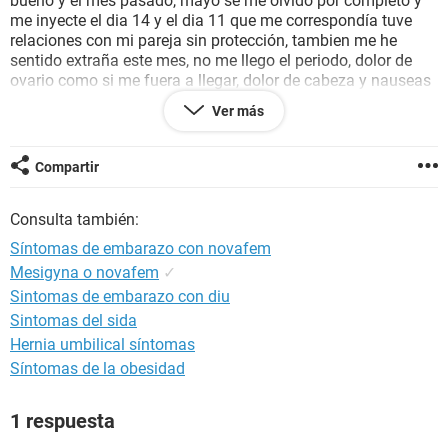
bueno y el mes pasado, mayo se me olvidó por completo y
me inyecte el dia 14 y el dia 11 que me correspondía tuve
relaciones con mi pareja sin protección, tambien me he
sentido extraña este mes, no me llego el periodo, dolor de
ovario como si me fuera a llegar, dolor de cabeza y nauseas
y ademas hace como 2 semana me desmaye. Quisiera saber
Ver más
si a alguna le paso algo similar que me pueda orientar
Ya tengo un bebe de 1 año y con otro sería un caos, me urge
saber si alguien a pasado por lo mismo.
Compartir
Gracias
Consulta también:
Síntomas de embarazo con novafem
Mesigyna o novafem
✓
Sintomas de embarazo con diu
Sintomas del sida
Hernia umbilical síntomas
Síntomas de la obesidad
1 respuesta