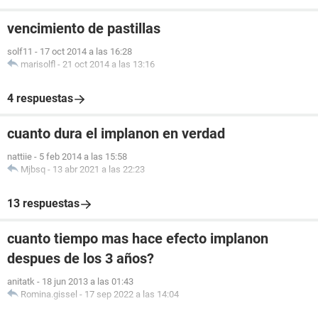
vencimiento de pastillas
solf11
-
17 oct 2014 a las 16:28
marisolfl
-
21 oct 2014 a las 13:16
4 respuestas
cuanto dura el implanon en verdad
nattiie
-
5 feb 2014 a las 15:58
Mjbsq
-
13 abr 2021 a las 22:23
13 respuestas
cuanto tiempo mas hace efecto implanon
despues de los 3 años?
anitatk
-
18 jun 2013 a las 01:43
Romina.gissel
-
17 sep 2022 a las 14:04