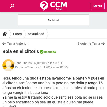
MENU
INICIO
FOROS
Foros
Sexualidad
SALUD
Tema Anterior
Siguiente Tema
Bola en el clitoris
Resuelto
FAMILIA
DanaCineros
- 5 jul 2019 a las 03:14
NUTRICIÓN
DanaCineros -
6 jul 2019 a las 01:56
Hola, tengo una duda estaba lavándome la parte v y pues en
BIENESTAR
el clitoris sentí como una bolita pero no me dolia y tengo 16
años no eh tenido relaciones sexuales ni orales ni nada pero
SEXUALIDAD
tengo vanginitis bacteriana
Ya me la estoy tratando solo que senti esa bola no se si sea
un pelo encarnado oh sea un quiste alguien me puede
GLOSARIO
ayudar?