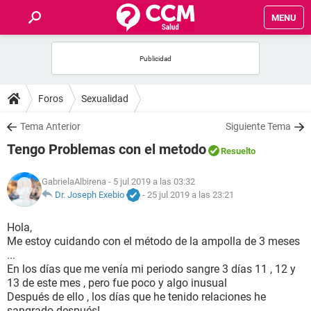
MENU
INICIO
FOROS
Foros
Sexualidad
SALUD
Tema Anterior
Siguiente Tema
Tengo Problemas con el metodo
Resuelto
FAMILIA
GabrielaAlbirena
- 5 jul 2019 a las 03:32
NUTRICIÓN
Dr. Joseph Exebio
-
25 jul 2019 a las 23:21
Hola,
BIENESTAR
Me estoy cuidando con el método de la ampolla de 3 meses
...
SEXUALIDAD
En los días que me venía mi periodo sangre 3 días 11 , 12 y
13 de este mes , pero fue poco y algo inusual
Después de ello , los días que he tenido relaciones he
GLOSARIO
sangrado después!