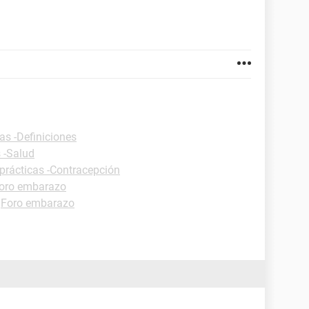
as -Definiciones
 -Salud
prácticas -Contracepción
oro embarazo
-
Foro embarazo