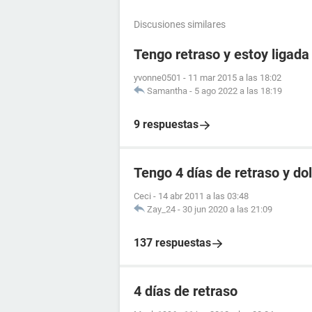
Discusiones similares
Tengo retraso y estoy ligada
yvonne0501
-
11 mar 2015 a las 18:02
Samantha
-
5 ago 2022 a las 18:19
9 respuestas
Tengo 4 días de retraso y d
Ceci
-
14 abr 2011 a las 03:48
Zay_24
-
30 jun 2020 a las 21:09
137 respuestas
4 días de retraso