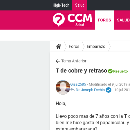
High-Tech
Salud
FOROS
SALUD
Foros
Embarazo
Tema Anterior
T de cobre y retraso
Resuelto
Giss2585
- Modificado el 9 jul 2019 
Dr. Joseph Exebio
-
10 jul 20
Hola,
Llevo poco mas de 7 años con la T d
bien me hice gasta el papanicolau y s
estare embarazada?.