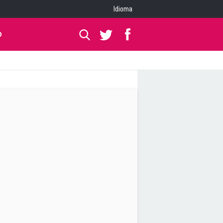
Idioma
O