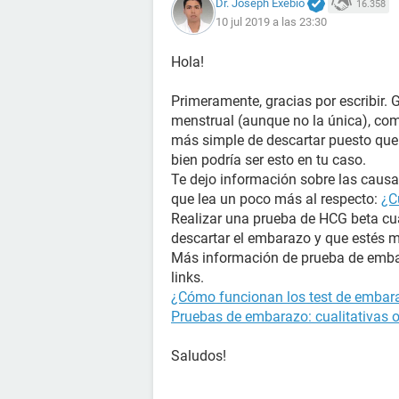
Dr. Joseph Exebio
16.358
10 jul 2019 a las 23:30
Hola!
Primeramente, gracias por escribir. 
menstrual (aunque no la única), com
más simple de descartar puesto que 
bien podría ser esto en tu caso.
Te dejo información sobre las causas
que lea un poco más al respecto:
¿C
Realizar una prueba de HCG beta cua
descartar el embarazo y que estés 
Más información de prueba de embar
links.
¿Cómo funcionan los test de embara
Pruebas de embarazo: cualitativas o
Saludos!