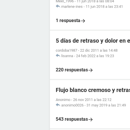
Meel_1996
-
11 jun 2018 a las 08:04
marlene-ines
-
11 jun 2018 a las 23:41
1 respuesta
5 días de retraso y dolor en e
cordoba1987
-
22 dic 2011 a las 14:48
lisanna
-
24 feb 2022 a las 19:23
220 respuestas
Flujo blanco cremoso y retr
Anonimo
-
26 nov 2011 a las 22:12
anonimo0026
-
31 may 2019 a las 21:49
543 respuestas