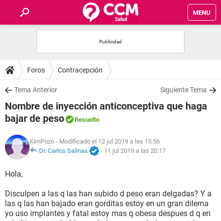
MENU
INICIO
FOROS
Foros
Contracepción
SALUD
Tema Anterior
Siguiente Tema
Nombre de inyección anticonceptiva que haga
FAMILIA
bajar de peso
Resuelto
NUTRICIÓN
KimPozo
- Modificado el 12 jul 2019 a las 15:56
Dr. Carlos Salinas
-
11 jul 2019 a las 20:17
BIENESTAR
Hola,
SEXUALIDAD
Disculpen a las q las han subido d peso eran delgadas? Y a
las q las han bajado eran gorditas estoy en un gran dilema
yo uso implantes y fatal estoy mas q obesa despues d q en
GLOSARIO