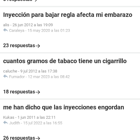
Inyección para bajar regla afecta mi embarazo
alis
-
26 jun 2012 a las 19:09
Caraleya
-
15 may 2020 a las 01:23
23 respuestas
cuantos gramos de tabaco tiene un cigarrillo
caluche
-
9 jul 2012 a las 17:38
Fumador
-
12 mar 2023 a las 08:42
18 respuestas
me han dicho que las inyecciones engordan
Kukas
-
1 jun 2011 a las 22:11
Judith
-
15 jul 2022 a las 16:55
26 respuestas