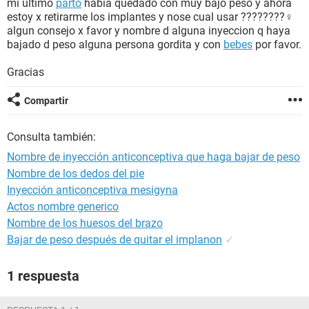
mi ultimo
parto
había quedado con muy bajo peso y ahora
estoy x retirarme los implantes y nose cual usar ????????‍♀️
algun consejo x favor y nombre d alguna inyeccion q haya
bajado d peso alguna persona gordita y con
bebes
por favor.
Gracias
Compartir
Consulta también:
Nombre de inyección anticonceptiva que haga bajar de peso
Nombre de los dedos del pie
Inyección anticonceptiva mesigyna
Actos nombre generico
Nombre de los huesos del brazo
Bajar de peso después de quitar el implanon
✓
1 respuesta