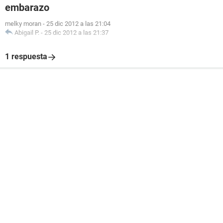
embarazo
melky moran
-
25 dic 2012 a las 21:04
Abigail P.
-
25 dic 2012 a las 21:37
1 respuesta