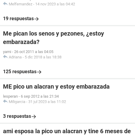
Melfernandez
-
14 nov 2023 a las 04:42
19 respuestas
Me pican los senos y pezones, ¿estoy
embarazada?
yami
-
26 oct 2011 a las 04:05
Adriana
-
5 dic 2018 a las 18:38
125 respuestas
ME pico un alacran y estoy embarazada
lesperan
-
6 sep 2012 a las 21:34
Miligarcia
-
31 jul 2023 a las 11:02
3 respuestas
ami esposa la pico un alacran y tine 6 meses de