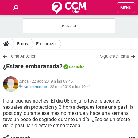
MENU
INICIO
FOROS
Foros
Embarazo
SALUD
Tema Anterior
Siguiente Tema
¿Estaré embarazada?
Resuelto
FAMILIA
Lynda
- 22 ago 2019 a las 09:46
NUTRICIÓN
valorandome
-
23 ago 2019 a las 19:41
Hola, buenas noches. El día 08 de julio tuve relaciones
BIENESTAR
sexuales sin protección y 3 horas después tomé una pastilla
post day, durante ese mes no mestrue y hace una semana
SEXUALIDAD
tuve un poco de sagrado durante un día. ¿Eso es un efecto
de la pastilla? o estaré embarazada.
GLOSARIO