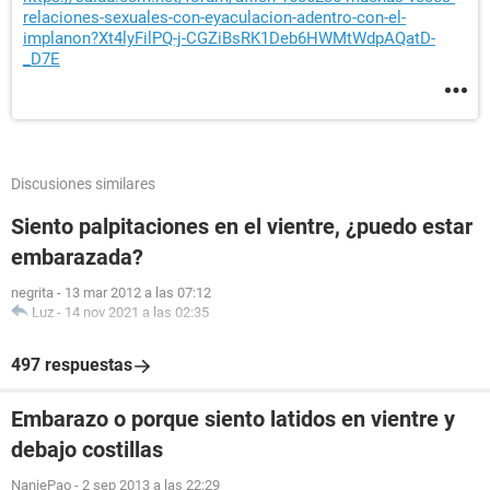
relaciones-sexuales-con-eyaculacion-adentro-con-el-
implanon?Xt4lyFilPQ-j-CGZiBsRK1Deb6HWMtWdpAQatD-
_D7E
Discusiones similares
Siento palpitaciones en el vientre, ¿puedo estar
embarazada?
negrita
-
13 mar 2012 a las 07:12
Luz
-
14 nov 2021 a las 02:35
497 respuestas
Embarazo o porque siento latidos en vientre y
debajo costillas
NaniePao
-
2 sep 2013 a las 22:29