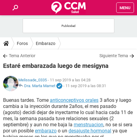
MENU
INICIO
FOROS
Foros
Embarazo
SALUD
Tema Anterior
Siguiente Tema
Estaré embarazada luego de mesigyna
FAMILIA
Melissade_0335
- 11 sep 2019 a las 04:28
NUTRICIÓN
Dra. Marta Marnet
-
11 sep 2019 a las 08:31
Buenas tardes. Tome
anticonceptivos orales
3 años y luego
BIENESTAR
cambia a la inyección durante 2años, el mes pasado
(agosto) decidi dejar de inyectarme lo cual hacia cada 11 de
SEXUALIDAD
mes, la semana pasada tuve relaciones sexuales (2
septiembre) y aun no me baja la
menstruacion
, no se si sera
por un posible
embarazo
o un
desajuste hormonal
ya que
GLOSARIO
habían meses en los que no menstruaba por el