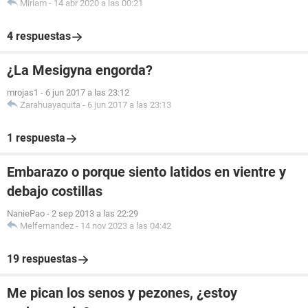
Miriam
-
14 abr 2020 a las 00:21
4 respuestas
¿La Mesigyna engorda?
mrojas1
-
6 jun 2017 a las 23:12
Zarahuayaquita
-
6 jun 2017 a las 23:13
1 respuesta
Embarazo o porque siento latidos en vientre y
debajo costillas
NaniePao
-
2 sep 2013 a las 22:29
Melfernandez
-
14 nov 2023 a las 04:42
19 respuestas
Me pican los senos y pezones, ¿estoy