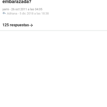
embarazada?
yami
-
26 oct 2011 a las 04:05
Adriana
-
5 dic 2018 a las 18:38
125 respuestas