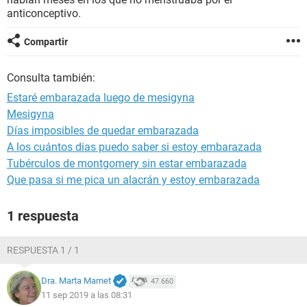
anticonceptivo.
Compartir
Consulta también:
Estaré embarazada luego de mesigyna
Mesigyna
Días imposibles de quedar embarazada
A los cuántos dias puedo saber si estoy embarazada
Tubérculos de montgomery sin estar embarazada
Que pasa si me pica un alacrán y estoy embarazada
1 respuesta
RESPUESTA 1 / 1
Dra. Marta Marnet
47.660
11 sep 2019 a las 08:31