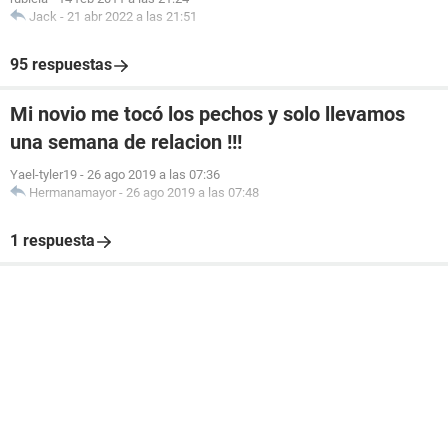
Jack
-
21 abr 2022 a las 21:51
95 respuestas
Mi novio me tocó los pechos y solo llevamos
una semana de relacion !!!
Yael-tyler19
-
26 ago 2019 a las 07:36
Hermanamayor
-
26 ago 2019 a las 07:48
1 respuesta