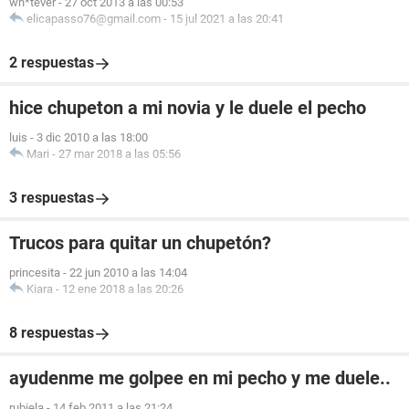
wh*tever
-
27 oct 2013 a las 00:53
elicapasso76@gmail.com
-
15 jul 2021 a las 20:41
2 respuestas
hice chupeton a mi novia y le duele el pecho
luis
-
3 dic 2010 a las 18:00
Mari
-
27 mar 2018 a las 05:56
3 respuestas
Trucos para quitar un chupetón?
princesita
-
22 jun 2010 a las 14:04
Kiara
-
12 ene 2018 a las 20:26
8 respuestas
ayudenme me golpee en mi pecho y me duele..
rubiela
-
14 feb 2011 a las 21:24