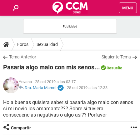
MENU
INICIO
FOROS
Foros
Sexualidad
SALUD
Tema Anterior
Siguiente Tema
Pasaría algo malo con mis senos...
Resuelto
FAMILIA
Yovana
- 28 oct 2019 a las 03:17
NUTRICIÓN
Dra. Marta Marnet
-
28 oct 2019 a las 12:33
Hola buenas quisiera saber si pasaría algo malo con senos
BIENESTAR
si mi novio los amamanta??? Sobre si tuviera
consecuencias negativas o algo asi?? Porfavor
SEXUALIDAD
Compartir
GLOSARIO