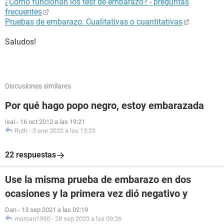
¿Cómo funcionan los test de embarazo? - preguntas
frecuentes
Pruebas de embarazo: Cualitativas o cuantitativas
Saludos!
Discusiones similares
Por qué hago popo negro, estoy embarazada
isai
-
16 oct 2012 a las 19:21
Ruth
-
3 ene 2022 a las 13:23
22 respuestas
Use la misma prueba de embarazo en dos
ocasiones y la primera vez dió negativo y
Dan
-
13 sep 2021 a las 02:19
marsan1990
-
28 sep 2023 a las 09:26