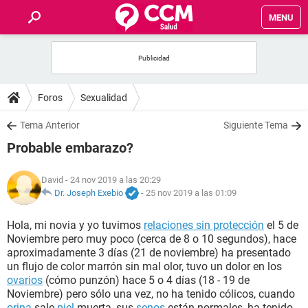
MENU
INICIO
FOROS
Foros
Sexualidad
SALUD
Tema Anterior
Siguiente Tema
Probable embarazo?
FAMILIA
David
- 24 nov 2019 a las 20:29
NUTRICIÓN
Dr. Joseph Exebio
-
25 nov 2019 a las 01:09
Hola, mi novia y yo tuvimos
relaciones sin protección
el 5 de
BIENESTAR
Noviembre pero muy poco (cerca de 8 o 10 segundos), hace
aproximadamente 3 días (21 de noviembre) ha presentado
SEXUALIDAD
un flujo de color marrón sin mal olor, tuvo un dolor en los
ovarios
(cómo punzón) hace 5 o 4 días (18 - 19 de
Noviembre) pero sólo una vez, no ha tenido cólicos, cuando
GLOSARIO
orina
sale
piel
muerta, sus
senos
están normales, ha tenido