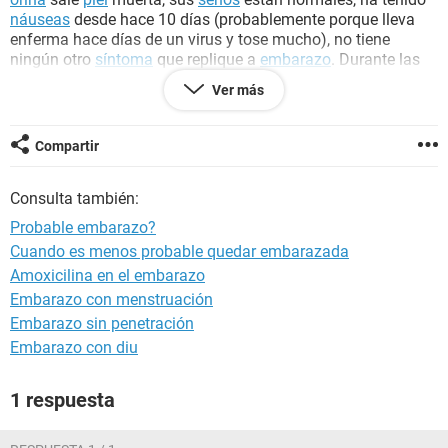
náuseas
desde hace 10 días (probablemente porque lleva
enferma hace días de un virus y tose mucho), no tiene
ningún otro
síntoma
que replique a
embarazo
. Durante las
últimas relaciones ha tenido dolor en la
vagina
cuando me
Ver más
separo de ella, también sentía dolor cuando orinaba hacer
unos 10 días (14 de Noviembre), lleva un retraso de 7 días.
Puede ser que esté embarazada?
Compartir
Consulta también:
Probable embarazo?
Cuando es menos probable quedar embarazada
Amoxicilina en el embarazo
Embarazo con menstruación
Embarazo sin penetración
Embarazo con diu
1 respuesta