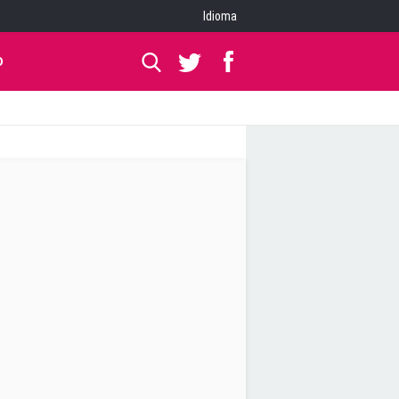
Idioma
O