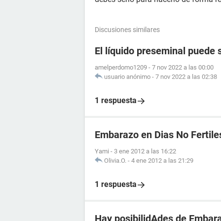
Discusiones similares
El líquido preseminal puede 
amelperdomo1209
-
7 nov 2022 a las 00:00
usuario anónimo
-
7 nov 2022 a las 02:38
1 respuesta
Embarazo en Dias No Fertile
Yami
-
3 ene 2012 a las 16:22
Olivia.O.
-
4 ene 2012 a las 21:29
1 respuesta
Hay posibilidAdes de Embara