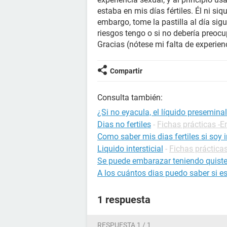
estaba en mis días fértiles. Él ni si
embargo, tome la pastilla al día sigu
riesgos tengo o si no debería preoc
Gracias (nótese mi falta de experien
Compartir
Consulta también:
¿Si no eyacula, el líquido presemina
Dias no fertiles
-
Fichas prácticas -
Como saber mis dias fertiles si soy i
Liquido intersticial
-
Fichas prácticas
Se puede embarazar teniendo quist
A los cuántos dias puedo saber si 
1 respuesta
RESPUESTA 1 / 1