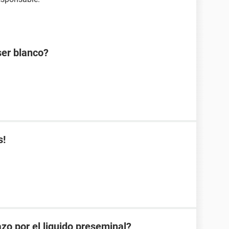
ser blanco?
s!
zo por el liquido preseminal?