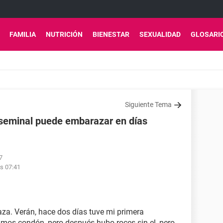
FAMILIA
NUTRICIÓN
BIENESTAR
SEXUALIDAD
GLOSARI
Siguiente Tema
reseminal puede embarazar en días
7
as 07:41
aza. Verán, hace dos días tuve mi primera
samos condón, pero después hubo roces sin el, pero