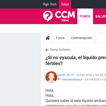
High-Tech
Salud
FOROS
SALUD
Foros
Contracepción
Tema Anterior
¿Si no eyacula, el líquido p
fértiles?
Sarah_20.19
- 24 feb 2020 a las 06:3
Hermanamayor
-
24 feb 2020 a l
Hola,
Hola,
Quisiera saber si este líquido embar
experiencia sexual, y al principio u