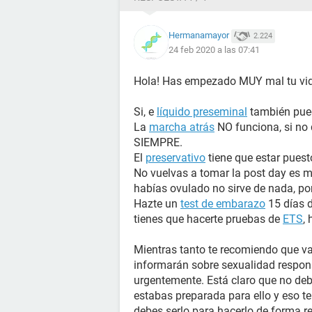
Hermanamayor
2.224
24 feb 2020 a las 07:41
Hola! Has empezado MUY mal tu vid
Si, e
líquido preseminal
también pued
La
marcha atrás
NO funciona, si no 
SIEMPRE.
El
preservativo
tiene que estar puesto
No vuelvas a tomar la post day es m
habías ovulado no sirve de nada, po
Hazte un
test de embarazo
15 días d
tienes que hacerte pruebas de
ETS
,
Mientras tanto te recomiendo que v
informarán sobre sexualidad respon
urgentemente. Está claro que no deb
estabas preparada para ello y eso te
debes serlo para hacerlo de forma r