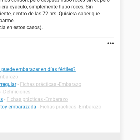
quiera eyaculó, simplemente hubo roces. Sin
iente, dentro de las 72 hrs. Quisiera saber que
uparme.
cia en estos casos).
l puede embarazar en días fértiles?
Embarazo
rregular
-
Fichas prácticas -Embarazo
 -Definiciones
es
-
Fichas prácticas -Embarazo
estoy embarazada
-
Fichas prácticas -Embarazo