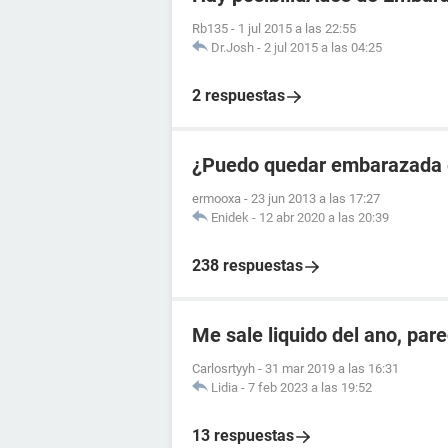
Rb135
-
1 jul 2015 a las 22:55
Dr.Josh
-
2 jul 2015 a las 04:25
2 respuestas
¿Puedo quedar embarazada en
ermooxa
-
23 jun 2013 a las 17:27
Enidek
-
12 abr 2020 a las 20:39
238 respuestas
Me sale liquido del ano, par
Carlosrtyyh
-
31 mar 2019 a las 16:31
Lidia
-
7 feb 2023 a las 19:52
13 respuestas