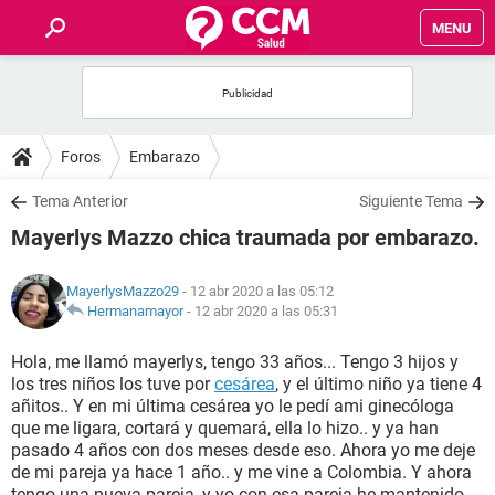
MENU
INICIO
FOROS
Foros
Embarazo
SALUD
Tema Anterior
Siguiente Tema
Mayerlys Mazzo chica traumada por embarazo.
FAMILIA
MayerlysMazzo29
- 12 abr 2020 a las 05:12
NUTRICIÓN
Hermanamayor
-
12 abr 2020 a las 05:31
Hola, me llamó mayerlys, tengo 33 años... Tengo 3 hijos y
BIENESTAR
los tres niños los tuve por
cesárea
, y el último niño ya tiene 4
añitos.. Y en mi última cesárea yo le pedí ami ginecóloga
SEXUALIDAD
que me ligara, cortará y quemará, ella lo hizo.. y ya han
pasado 4 años con dos meses desde eso. Ahora yo me deje
de mi pareja ya hace 1 año.. y me vine a Colombia. Y ahora
GLOSARIO
tengo una nueva pareja, y yo con esa pareja he mantenido