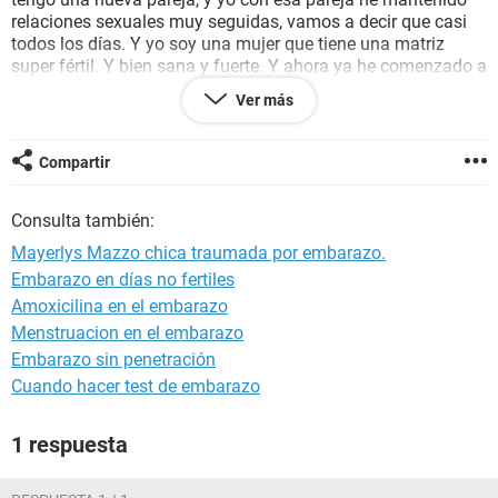
relaciones sexuales muy seguidas, vamos a decir que casi
todos los días. Y yo soy una mujer que tiene una matriz
super fértil. Y bien sana y fuerte. Y ahora ya he comenzado a
sentir unos síntomas extraños en mi cuerpo. Como
náuseas
,
Ver más
y algunas veces mareos. Pero las náuseas son más
seguidas. Y en mi vientre siento como una pequeña cosita
que se me medio mueve y que la siento como una cosita
Compartir
recogida que me palpita en mi vientre y ya tengo casi las
dos semanas de retraso de que no me viene mi
Consulta también:
menstruación. Y la última vez que me vino la menstruación
no me bajo con los cuajolos que siempre me bajaban. Y esta
Mayerlys Mazzo chica traumada por embarazo.
vez esta vez no me ha bajado. Y estoy preocupada porque
Embarazo en días no fertiles
también mi palpitación la siento rápida. Y me duelen un
Amoxicilina en el embarazo
poquito los senos. Porfavor Dra ayúdeme para estar segura.
Y Tampoco me he practicado ningún tipo de prueba de
Menstruacion en el embarazo
embarazo...
Embarazo sin penetración
Cuando hacer test de embarazo
1 respuesta