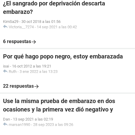
¿El sangrado por deprivación descarta
embarazo?
KimSa29
-
30 oct 2018 a las 01:56
Victoria__7274
-
14 sep 2021 a las 00:42
6 respuestas
Por qué hago popo negro, estoy embarazada
isai
-
16 oct 2012 a las 19:21
Ruth
-
3 ene 2022 a las 13:23
22 respuestas
Use la misma prueba de embarazo en dos
ocasiones y la primera vez dió negativo y
Dan
-
13 sep 2021 a las 02:19
marsan1990
-
28 sep 2023 a las 09:26