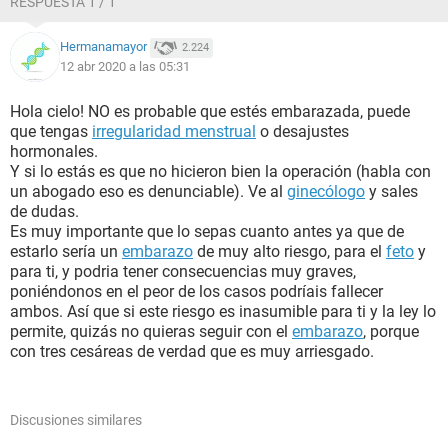
RESPUESTA 1 / 1
Hermanamayor
2.224
12 abr 2020 a las 05:31
Hola cielo! NO es probable que estés embarazada, puede
que tengas
irregularidad menstrual
o desajustes
hormonales.
Y si lo estás es que no hicieron bien la operación (habla con
un abogado eso es denunciable). Ve al
ginecólogo
y sales
de dudas.
Es muy importante que lo sepas cuanto antes ya que de
estarlo sería un
embarazo
de muy alto riesgo, para el
feto
y
para ti, y podria tener consecuencias muy graves,
poniéndonos en el peor de los casos podríais fallecer
ambos. Así que si este riesgo es inasumible para ti y la ley lo
permite, quizás no quieras seguir con el
embarazo
, porque
con tres cesáreas de verdad que es muy arriesgado.
Discusiones similares