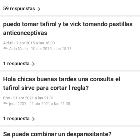
59 respuestas
puedo tomar tafirol y te vick tomando pastillas
anticonceptivas
Aldu2
-
7 abr 2015 a las 16:30
Aída María
-
10 abr 2015 a las 18:13
1 respuesta
Hola chicas buenas tardes una consulta el
tafirol sirve para cortar l regla?
Roo
-
21 abr 2021 a las 21:01
jessi2731
-
21 abr 2021 a las 21:08
1 respuesta
Se puede combinar un desparasitante?