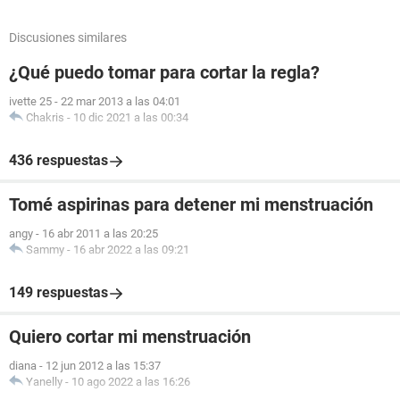
Discusiones similares
¿Qué puedo tomar para cortar la regla?
ivette 25
-
22 mar 2013 a las 04:01
Chakris
-
10 dic 2021 a las 00:34
436 respuestas
Tomé aspirinas para detener mi menstruación
angy
-
16 abr 2011 a las 20:25
Sammy
-
16 abr 2022 a las 09:21
149 respuestas
Quiero cortar mi menstruación
diana
-
12 jun 2012 a las 15:37
Yanelly
-
10 ago 2022 a las 16:26