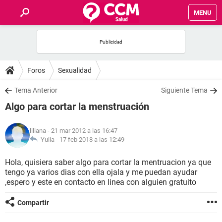
MENU
INICIO
FOROS
Foros
Sexualidad
SALUD
Tema Anterior
Siguiente Tema
Algo para cortar la menstruación
FAMILIA
liliana
- 21 mar 2012 a las 16:47
NUTRICIÓN
Yulia -
17 feb 2018 a las 12:49
Hola, quisiera saber algo para cortar la mentruacion ya que
BIENESTAR
tengo ya varios dias con ella ojala y me puedan ayudar
,espero y este en contacto en linea con alguien gratuito
SEXUALIDAD
Compartir
GLOSARIO