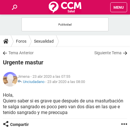
MENU
INICIO
FOROS
Foros
Sexualidad
SALUD
Tema Anterior
Siguiente Tema
Urgente mastur
FAMILIA
Jimena
- 23 abr 2020 a las 07:55
NUTRICIÓN
Unciudadano
-
23 abr 2020 a las 08:00
Hola,
BIENESTAR
Quiero saber si es grave que después de una masturbación
te salga sangrado es poco pero van dos días en las que e
SEXUALIDAD
tenido sangrado y me preocupa
Compartir
GLOSARIO