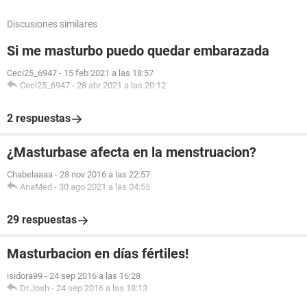
Discusiones similares
Si me masturbo puedo quedar embarazada
Ceci25_6947
-
15 feb 2021 a las 18:57
Ceci25_6947
-
28 abr 2021 a las 20:12
2 respuestas
¿Masturbase afecta en la menstruacion?
Chabelaaaa
-
28 nov 2016 a las 22:57
AnaMed
-
30 ago 2021 a las 04:55
29 respuestas
Masturbacion en días fértiles!
isidora99
-
24 sep 2016 a las 16:28
Dr.Josh
-
24 sep 2016 a las 18:13