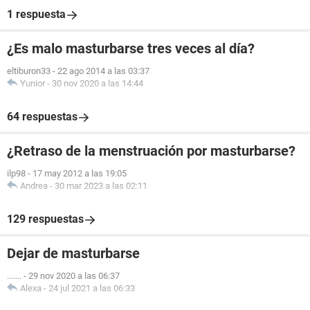
1 respuesta
¿Es malo masturbarse tres veces al día?
eltiburon33
-
22 ago 2014 a las 03:37
Yunior
-
30 nov 2020 a las 14:44
64 respuestas
¿Retraso de la menstruación por masturbarse?
ilp98
-
17 may 2012 a las 19:05
Andrea
-
30 mar 2023 a las 02:11
129 respuestas
Dejar de masturbarse
.......
-
29 nov 2020 a las 06:37
Alexa
-
24 jul 2021 a las 06:33