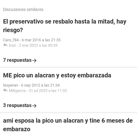
Discusiones similares
El preservativo se resbalo hasta la mitad, hay
riesgo?
Caro_f84
-
6 mar 2016 a las 21:35
Dari
-
2 ene 2022 a las 00:35
7 respuestas
ME pico un alacran y estoy embarazada
lesperan
-
6 sep 2012 a las 21:34
Miligarcia
-
31 jul 2023 a las 11:02
3 respuestas
ami esposa la pico un alacran y tine 6 meses de
embarazo