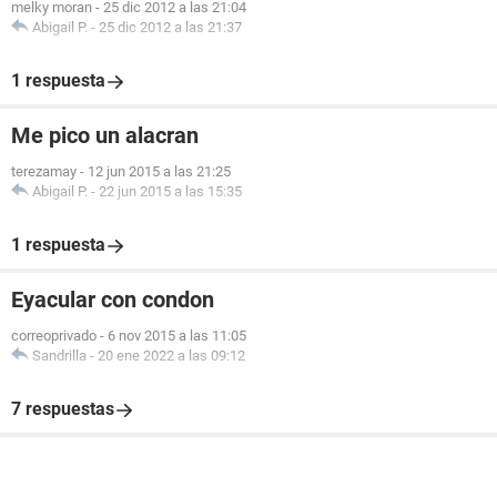
melky moran
-
25 dic 2012 a las 21:04
Abigail P.
-
25 dic 2012 a las 21:37
1 respuesta
Me pico un alacran
terezamay
-
12 jun 2015 a las 21:25
Abigail P.
-
22 jun 2015 a las 15:35
1 respuesta
Eyacular con condon
correoprivado
-
6 nov 2015 a las 11:05
Sandrilla
-
20 ene 2022 a las 09:12
7 respuestas