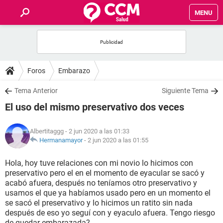
MENU
INICIO
FOROS
Foros
Embarazo
SALUD
Tema Anterior
Siguiente Tema
El uso del mismo preservativo dos veces
FAMILIA
Albertitaggg
- 2 jun 2020 a las 01:33
NUTRICIÓN
Hermanamayor
-
2 jun 2020 a las 01:55
Hola, hoy tuve relaciones con mi novio lo hicimos con
BIENESTAR
preservativo pero el en el momento de eyacular se sacó y
acabó afuera, después no teníamos otro preservativo y
SEXUALIDAD
usamos el que ya habíamos usado pero en un momento el
se sacó el preservativo y lo hicimos un ratito sin nada
después de eso yo seguí con y eyaculo afuera. Tengo riesgo
GLOSARIO
de quedar embarazada?