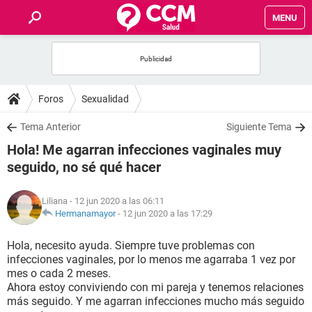
MENU
INICIO
FOROS
Foros
Sexualidad
SALUD
Tema Anterior
Siguiente Tema
Hola! Me agarran infecciones vaginales muy
FAMILIA
seguido, no sé qué hacer
NUTRICIÓN
Liliana
- 12 jun 2020 a las 06:11
Hermanamayor
-
12 jun 2020 a las 17:29
BIENESTAR
Hola, necesito ayuda. Siempre tuve problemas con
infecciones vaginales, por lo menos me agarraba 1 vez por
SEXUALIDAD
mes o cada 2 meses.
Ahora estoy conviviendo con mi pareja y tenemos relaciones
más seguido. Y me agarran infecciones mucho más seguido
GLOSARIO