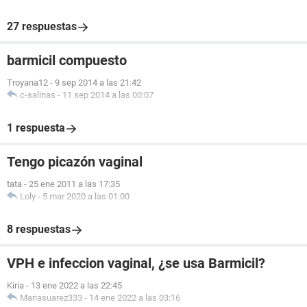
27 respuestas
barmicil compuesto
Troyana12
-
9 sep 2014 a las 21:42
c-salinas
-
11 sep 2014 a las 00:07
1 respuesta
Tengo picazón vaginal
tata
-
25 ene 2011 a las 17:35
Loly
-
5 mar 2020 a las 01:00
8 respuestas
VPH e infeccion vaginal, ¿se usa Barmicil?
Kiria
-
13 ene 2022 a las 22:45
Mariasuarez333
-
14 ene 2022 a las 03:16