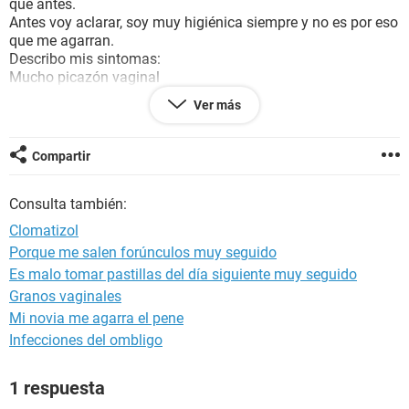
que antes.
Antes voy aclarar, soy muy higiénica siempre y no es por eso
que me agarran.
Describo mis sintomas:
Mucho picazón vaginal
Dolor al tocar
Ver más
Irritación y rojez
Mucho flujo blanco como cortado de vez en cuando.
Compartir
Me pongo cremas con clomatizol pero no hay alivio, voy a
intentar con óvulos ahora.
Consulta también:
Me ayudan por favor creo que no es normal, yo cuando
estoy sin tener relaciones nunca me agarran y mi pareja está
Clomatizol
sana, ayuda con esta época de cuarentena no sé a dónde ir
Porque me salen forúnculos muy seguido
ni que comprar.
Es malo tomar pastillas del día siguiente muy seguido
Granos vaginales
Mi novia me agarra el pene
Infecciones del ombligo
1 respuesta