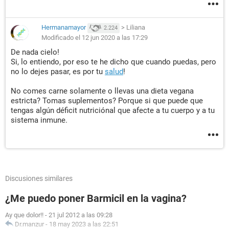
Hermanamayor
>
Liliana
2.224
Modificado el 12 jun 2020 a las 17:29
De nada cielo!
Si, lo entiendo, por eso te he dicho que cuando puedas, pero
no lo dejes pasar, es por tu
salud
!
No comes carne solamente o llevas una dieta vegana
estricta? Tomas suplementos? Porque si que puede que
tengas algún déficit nutriciónal que afecte a tu cuerpo y a tu
sistema inmune.
Discusiones similares
¿Me puedo poner Barmicil en la vagina?
Ay que dolor!!
-
21 jul 2012 a las 09:28
Dr.manzur
-
18 may 2023 a las 22:51