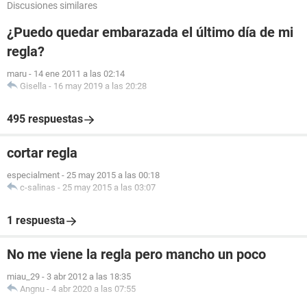
Discusiones similares
¿Puedo quedar embarazada el último día de mi
regla?
maru
-
14 ene 2011 a las 02:14
Gisella
-
16 may 2019 a las 20:28
495 respuestas
cortar regla
especialment
-
25 may 2015 a las 00:18
c-salinas
-
25 may 2015 a las 03:07
1 respuesta
No me viene la regla pero mancho un poco
miau_29
-
3 abr 2012 a las 18:35
Angnu
-
4 abr 2020 a las 07:55