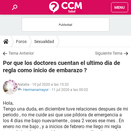
MENU
INICIO
FOROS
Foros
Sexualidad
SALUD
Tema Anterior
Siguiente Tema
Por que los doctores cuentan el ultimo dia de
FAMILIA
regla como inicio de embarazo ?
NUTRICIÓN
Natalia
- 10 jul 2020 a las 15:32
Hermanamayor
-
11 jul 2020 a las 00:02
BIENESTAR
Hola,
Tengo una duda, en diciembre tuve relaciones despues de mi
SEXUALIDAD
periodo , no me cuide asi que use píldora de emergencia a
los 4 dias me bajo nuevamente , osea 2 veces ese mes . En
enero no me bajo , y a inicios de febrero me llego mi regla
GLOSARIO