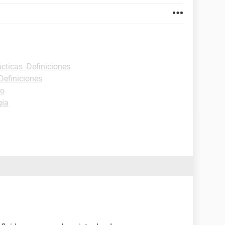
cticas -Definiciones
Definiciones
zo
gía