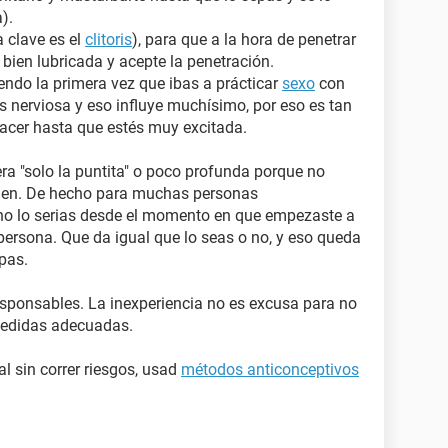
).
a clave es el
clitoris
), para que a la hora de penetrar
 bien lubricada y acepte la penetración.
endo la primera vez que ibas a prácticar
sexo
con
s nerviosa y eso influye muchísimo, por eso es tan
lacer hasta que estés muy excitada.
era "solo la puntita" o poco profunda porque no
irgen. De hecho para muchas personas
no lo serias desde el momento en que empezaste a
ersona. Que da igual que lo seas o no, y eso queda
epas.
esponsables. La inexperiencia no es excusa para no
medidas adecuadas.
l sin correr riesgos, usad
métodos anticonceptivos