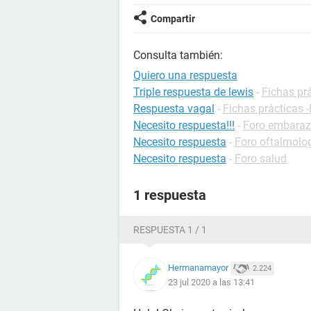
Compartir
Consulta también:
Quiero una respuesta
Triple respuesta de lewis
-
Fichas prá
Respuesta vagal
-
Fichas prácticas -
Necesito respuesta!!!
-
Foro embara
Necesito respuesta
-
Foro oftalmolo
Necesito respuesta
-
Foro salud
1 respuesta
RESPUESTA 1 / 1
Hermanamayor
2.224
23 jul 2020 a las 13:41