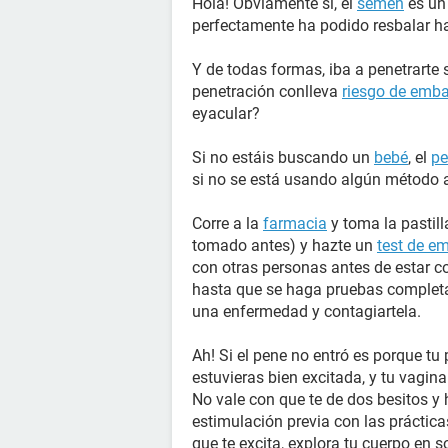
Hola! Obviamente si, el
semen
es un 
perfectamente ha podido resbalar ha
Y de todas formas, iba a penetrarte 
penetración conlleva
riesgo de emb
eyacular?
Si no estáis buscando un
bebé
, el
pe
si no se está usando algún método 
Corre a la
farmacia
y toma la pastil
tomado antes) y hazte un
test de e
con otras personas antes de estar co
hasta que se haga pruebas completa
una enfermedad y contagiartela.
Ah! Si el pene no entró es porque tu 
estuvieras bien excitada, y tu vagina
No vale con que te de dos besitos y
estimulación previa con las práctica
que te excita, explora tu cuerpo en s