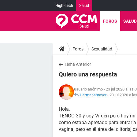
High-Tech
Salud
FOROS
SALUD
Foros
Sexualidad
Tema Anterior
Quiero una respuesta
usuario anónimo
- 23 jul 2020 a las 
Hermanamayor
-
23 jul 2020 a la
Hola,
TENGO 30 y soy Virgen pero hoy mi 
como estaba apretado para entrar a 
vagina, pero en él área del clitori