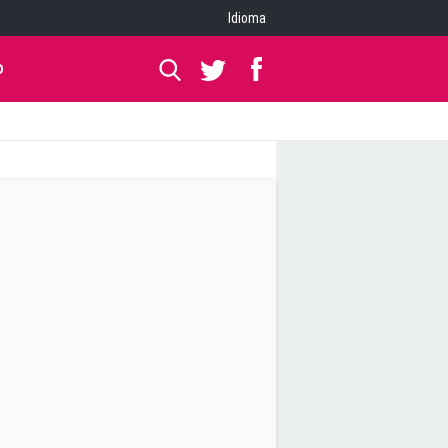
Idioma
O