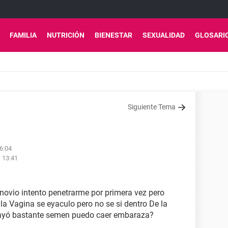
FAMILIA
NUTRICIÓN
BIENESTAR
SEXUALIDAD
GLOSARI
Siguiente Tema
06:04
s 13:41
novio intento penetrarme por primera vez pero
la Vagina se eyaculo pero no se si dentro De la
s] cayó bastante semen puedo caer embaraza?