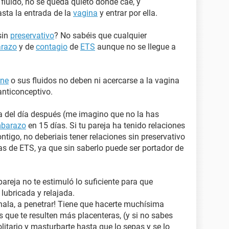
fluido, no se queda quieto donde cae, y
sta la entrada de la
vagina
y entrar por ella.
sin
preservativo
? No sabéis que cualquier
arazo
y de
contagio
de
ETS
aunque no se llegue a
ne
o sus fluidos no deben ni acercarse a la vagina
anticonceptivo.
la del día después (me imagino que no la has
mbarazo
en 15 días. Si tu pareja ha tenido relaciones
ntigo, no deberiais tener relaciones sin preservativo
s de ETS, ya que sin saberlo puede ser portador de
pareja no te estimuló lo suficiente para que
 lubricada y relajada.
 hala, a penetrar! Tiene que hacerte muchísima
s que te resulten más placenteras, (y si no sabes
olitario y masturbarte hasta que lo sepas y se lo