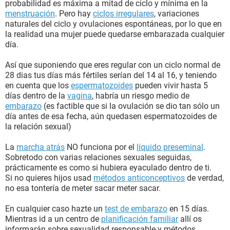
probabilidad es máxima a mitad de ciclo y mínima en la
menstruación
. Pero hay
ciclos irregulares
, variaciones
naturales del ciclo y ovulaciones espontáneas, por lo que en
la realidad una mujer puede quedarse embarazada cualquier
día.
Así que suponiendo que eres regular con un ciclo normal de
28 dias tus días más fértiles serían del 14 al 16, y teniendo
en cuenta que los
espermatozoides
pueden vivir hasta 5
días dentro de la
vagina
, habría un riesgo medio de
embarazo
(es factible que si la ovulación se dio tan sólo un
día antes de esa fecha, aún quedasen espermatozoides de
la relación sexual)
La
marcha atrás
NO funciona por el
líquido preseminal
.
Sobretodo con varias relaciones sexuales seguidas,
prácticamente es como si hubiera eyaculado dentro de ti.
Si no quieres hijos usad
métodos anticonceptivos
de verdad,
no esa tontería de meter sacar meter sacar.
En cualquier caso hazte un
test de embarazo
en 15 días.
Mientras id a un centro de
planificación familiar
allí os
informarán sobre sexualidad responsable y métodos