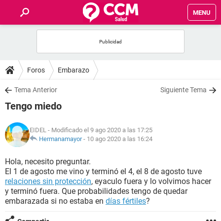
MENU
INICIO
FOROS
Foros
Embarazo
SALUD
Tema Anterior
Siguiente Tema
Tengo miedo
FAMILIA
EIDEL
- Modificado el 9 ago 2020 a las 17:25
NUTRICIÓN
Hermanamayor
-
10 ago 2020 a las 16:24
Hola, necesito preguntar.
BIENESTAR
El 1 de agosto me vino y terminó el 4, el 8 de agosto tuve
relaciones sin protección
, eyaculo fuera y lo volvimos hacer
SEXUALIDAD
y terminó fuera. Que probabilidades tengo de quedar
embarazada si no estaba en
días fértiles
?
GLOSARIO