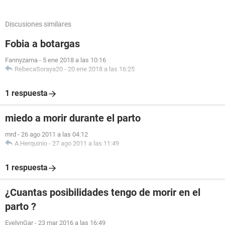
Discusiones similares
Fobia a botargas
Fannyzama
-
5 ene 2018 a las 10:16
RebecaSoraya20
-
20 ene 2018 a las 16:25
1 respuesta
miedo a morir durante el parto
mrd
-
26 ago 2011 a las 04:12
A.Herquinio
-
27 ago 2011 a las 11:49
1 respuesta
¿Cuantas posibilidades tengo de morir en el
parto ?
EvelynGar
-
23 mar 2016 a las 16:49