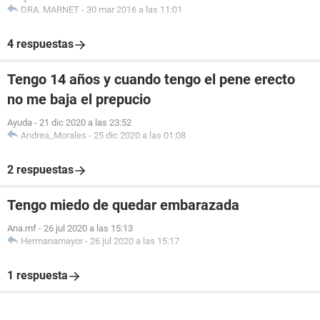
DRA. MARNET
-
30 mar 2016 a las 11:01
4 respuestas
Tengo 14 años y cuando tengo el pene erecto
no me baja el prepucio
Ayuda
-
21 dic 2020 a las 23:52
Andrea_Morales
-
25 dic 2020 a las 01:08
2 respuestas
Tengo miedo de quedar embarazada
Ana.mf
-
26 jul 2020 a las 15:13
Hermanamayor
-
26 jul 2020 a las 15:17
1 respuesta