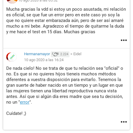
10 ago 2020 a las 05:52
Mucha gracias la vdd si estoy un poco asustada, mi relación
es oficial, se que fue un error pero en este caso yo soy la
que no quiere estar embarazada aún, pero de ser así amaré
mucho a mi bebe. Agradezco el tiempo de quitarme la duda
y me hace el test en 15 días. Muchas gracias
Hermanamayor
>
Eidel
2.224
10 ago 2020 a las 16:24
De nada cielo! No se trata de que tu relación sea "oficial" o
no. Es que si no quieres hijos tieneis muchos métodos
diferentes a vuestra disposición para evitarlo. Tenemos la
gran suerte de haber nacido en un tiempo y un lugar en que
las mujeres tienen una libertad reproductiva nunca vista
antes. Así que si algún día eres madre que sea tu decisión,
no un "
error
".
Cuídate! ;)